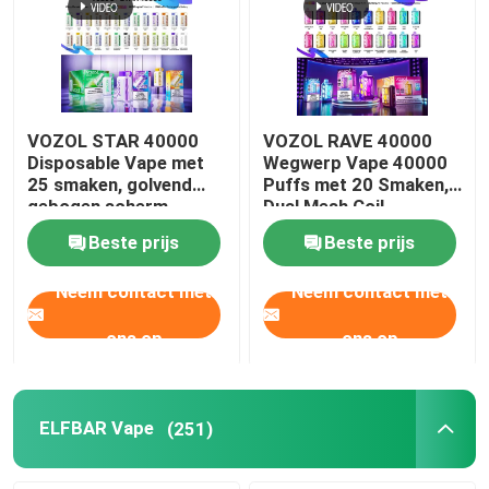
VOZOL STAR 40000
VOZOL RAVE 40000
Disposable Vape met
Wegwerp Vape 40000
25 smaken, golvend
Puffs met 20 Smaken,
gebogen scherm,
Dual Mesh Coil,
dubbele mesh coil,
1000mAh Oplaadbare
Beste prijs
Beste prijs
1000mAh oplaadbare
Batterij
batterij
Neem contact met
Neem contact met
ons op
ons op
ELFBAR Vape
(251)