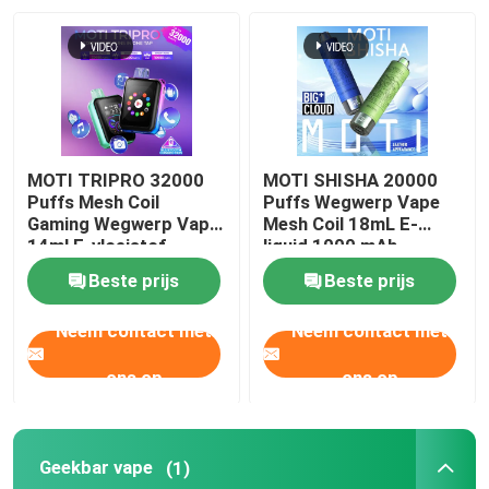
Over ons
Fabrieksreis
MOTI TRIPRO 32000
MOTI SHISHA 20000
Kwaliteitscontrole
Puffs Mesh Coil
Puffs Wegwerp Vape
Gaming Wegwerp Vape
Mesh Coil 18mL E-
14ml E-vloeistof
liquid 1000 mAh
650mAh 50mg Nicotine
20mg/mL Nicotine
Contacteer ons
Beste prijs
Beste prijs
Type-C
Neem contact met
Neem contact met
Vraag een offerte aan
ons op
ons op
Vozol damp
Geekbar vape
(1)
ELFBAR Vape