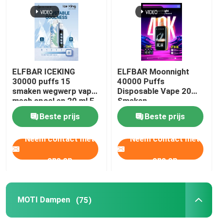
ELFBAR ICEKING
ELFBAR Moonnight
30000 puffs 15
40000 Puffs
smaken wegwerp vape
Disposable Vape 20
mesh spoel en 20 ml E-
Smaken
vloeistof capaciteit
Beste prijs
Beste prijs
Neem contact met
Neem contact met
Thuis
ons op
ons op
Producten
MOTI Dampen
(75)
Videos