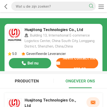
Huajitong Technologies Co., Ltd
Building 13, International E-commerce
Logistics Center, China South City, Longgang
District, Shenzhen, China,China
5.0
Geverifieerde Leverancier
Neem contact met
Bel nu
ons op
PRODUCTEN
ONGEVEER ONS
Huajitong Technologies Co.,
Ltd