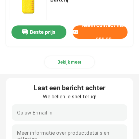
MOTI Dampen
Neem contact met
Beste prijs
Geekbar vape
ons op
OXBAR Vape
Bekijk meer
Uwell Vape
Laat een bericht achter
Fumot Vape
We bellen je snel terug!
HQD VAPE
EPLUS Vape