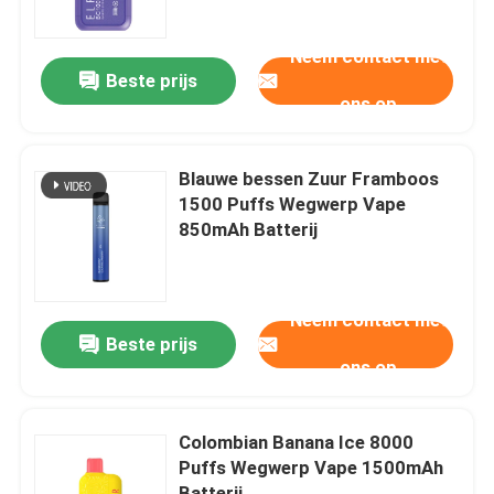
Neem contact met
Over ons
Beste prijs
ons op
Fabrieksreis
Blauwe bessen Zuur Framboos
Kwaliteitscontrole
1500 Puffs Wegwerp Vape
850mAh Batterij
Contacteer ons
Neem contact met
Vraag een offerte aan
Beste prijs
ons op
Vozol damp
Colombian Banana Ice 8000
Puffs Wegwerp Vape 1500mAh
ELFBAR Vape
Batterij