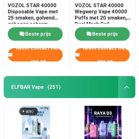
VOZOL STAR 40000
VOZOL STAR 40000
Disposable Vape met
Wegwerp Vape 40000
25 smaken, golvend
Puffs met 20 smaken,
gebogen scherm,
Dual Mesh Coil,
dubbele mesh coil,
1000mAh Oplaadbare
Beste prijs
Beste prijs
1000mAh oplaadbare
Batterij
batterij
Neem contact met
Neem contact met
ons op
ons op
ELFBAR Vape
(251)