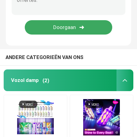
Vape van de oude school
EPE-damp
VAPORLAX Vape
ANDERE CATEGORIEËN VAN ONS
ENVA damp
Vozol damp
(2)
OKK VAPE