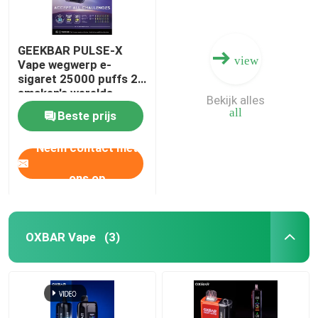
GEEKBAR PULSE-X
view
Vape wegwerp e-
sigaret 25000 puffs 20
smaken's werelds
Bekijk alles
eerste gebogen
all
Beste prijs
scherm
Neem contact met
ons op
OXBAR Vape
(3)