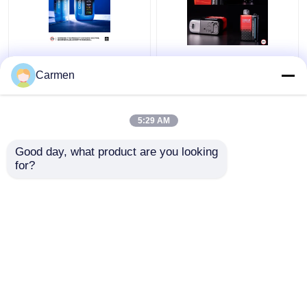
OXBAR ICE NIC 35000
OXBAR MAGIC MAZE2
Puffs Wegwerp Vape
Wegwerp vape 30000
Carmen
Dual Mesh Coil 17
puffs Mesh spoel
smaken
materiaal en 20 smaken
90*53*23mm Grootte
5:29 AM
Beste prijs
Beste prijs
Good day, what product are you looking 
Neem contact met
Neem contact met
for?
ons op
ons op
Bekijk meer
Thuis
Ongeveer ons
Neem contact met ons op
Desktop Site
Sitemap
Privacybeleid