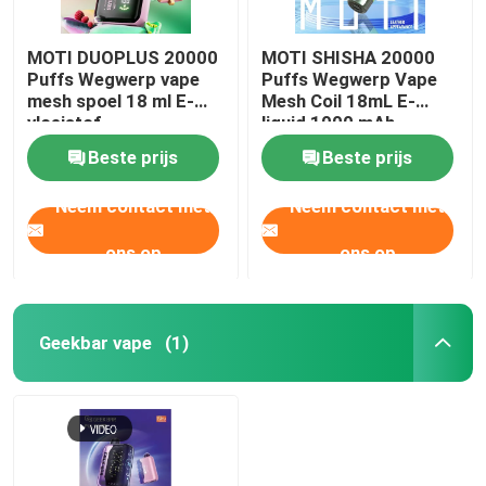
MOTI DUOPLUS 20000
MOTI SHISHA 20000
Puffs Wegwerp vape
Puffs Wegwerp Vape
mesh spoel 18 ml E-
Mesh Coil 18mL E-
vloeistof
liquid 1000 mAh
Normaal/sterk 2 modus
20mg/mL Nicotine
Beste prijs
Beste prijs
650mAh 50mg/mL
Type-C
Nicotine
Neem contact met
Neem contact met
ons op
ons op
Geekbar vape
(1)