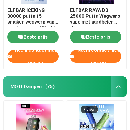
ELFBAR ICEKING
ELFBAR RAYA D3
30000 puffs 15
25000 Puffs Wegwerp
smaken wegwerp vape
vape met aardbeien
mesh spoel en 20 ml E-
druiven smaak
vloeistof capaciteit
Beste prijs
Beste prijs
Neem contact met
Neem contact met
ons op
ons op
MOTI Dampen
(75)