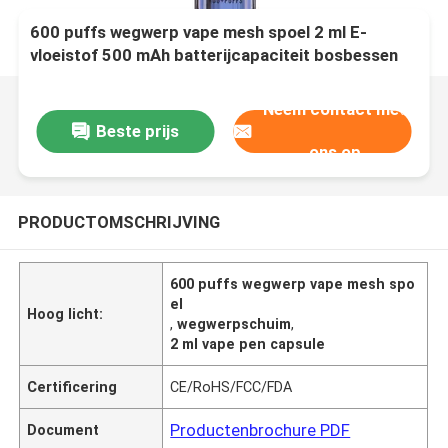
600 puffs wegwerp vape mesh spoel 2 ml E-
vloeistof 500 mAh batterijcapaciteit bosbessen
Zuur frambozen
Neem contact met
Beste prijs
ons op
PRODUCTOMSCHRIJVING
600 puffs wegwerp vape mesh spo
el
Hoog licht:
,
wegwerpschuim
,
2 ml vape pen capsule
Certificering
CE/RoHS/FCC/FDA
Productenbrochure PDF
Document