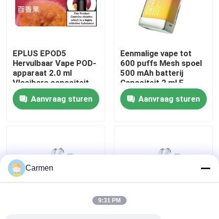
Over ons
EPLUS EPOD5
Eenmalige vape tot
Fabrieksreis
Hervulbaar Vape POD-
600 puffs Mesh spoel
apparaat 2.0 ml
500 mAh batterij
Vloeibare capaciteit
Capaciteit 2 ml E-
Kwaliteitscontrole
20 mg/ml Nicotine 21
vloeistof Ananas
Aanvraag sturen
Aanvraag sturen
smaakopties
Perzik Mango
Contacteer ons
Vraag een offerte aan
Carmen
Vozol damp
9:31 PM
ELFBAR Vape