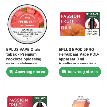
EPLUS VAPE Orale
EPLUS EPOD 5PRO
tabak - Premium
Hervulbaar Vape POD-
rookloze oplossing
apparaat 3 ml
voor veeleisende
Vloeibare capaciteit
professionals
20 mg/ml Nicotine
Aanvraag sturen
Aanvraag sturen
Thuis
Producten
Videos