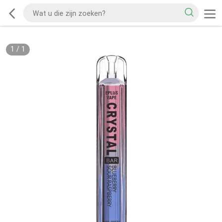
1
/
1