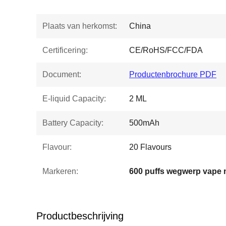
Plaats van herkomst:
China
Certificering:
CE/RoHS/FCC/FDA
Document:
Productenbrochure PDF
E-liquid Capacity:
2 ML
Battery Capacity:
500mAh
Flavour:
20 Flavours
Markeren:
600 puffs wegwerp vape 
Productbeschrijving