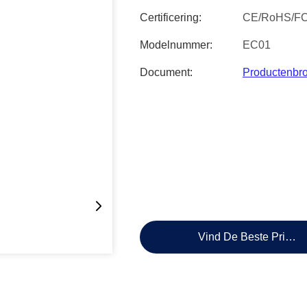
Certificering:
CE/RoHS/F
Modelnummer:
EC01
Document:
Productenbr
Vind De Beste Prijs