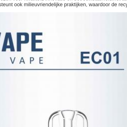
unt ook milieuvriendelijke praktijken, waardoor de recy