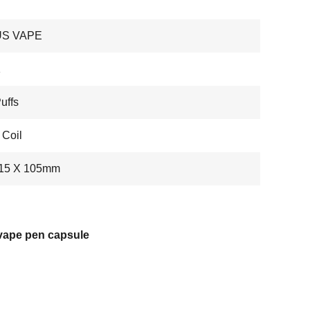
US VAPE
1
uffs
Coil
 15 X 105mm
 vape pen capsule