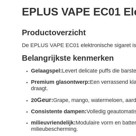
EPLUS VAPE EC01 Ele
Productoverzicht
De EPLUS VAPE EC01 elektronische sigaret is 
Belangrijkste kenmerken
Gelaagspel:
Levert delicate puffs die bars
Premium glasontwerp:
Een verrassend kla
draagt.
Geur
20
:
Grape, mango, watermeloen, aardb
Consistente dampen:
Volledig geautomati
milieuvriendelijk:
Modulaire vorm en batter
milieubescherming.