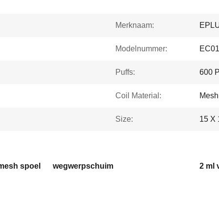
Merknaam:
EPL
Modelnummer:
EC0
Puffs:
600 P
Coil Material:
Mesh 
Size:
15 X
mesh spoel
wegwerpschuim
2 ml