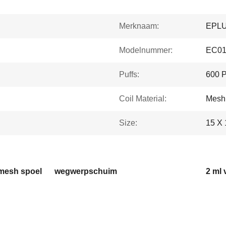
Merknaam:
EPL
Modelnummer:
EC0
Puffs:
600 P
Coil Material:
Mesh 
Size:
15 X
mesh spoel
wegwerpschuim
2 ml