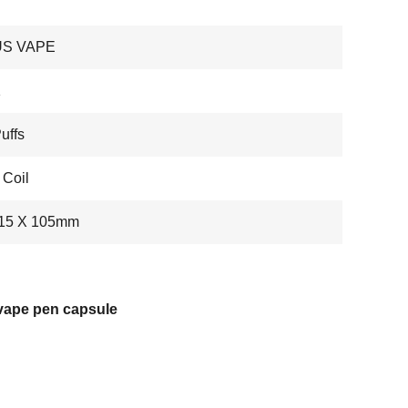
US VAPE
1
uffs
Coil
 15 X 105mm
 vape pen capsule