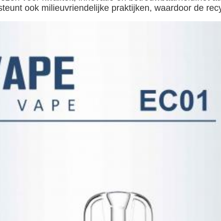
unt ook milieuvriendelijke praktijken, waardoor de recy