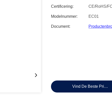
Certificering:
CE/RoHS/F
Modelnummer:
EC01
Document:
Productenbr
Vind De Beste Prijs