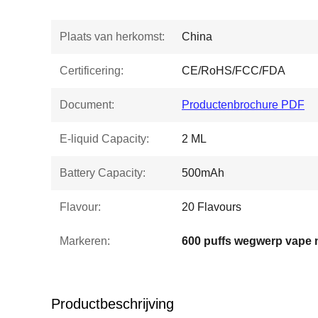
Plaats van herkomst:
China
Certificering:
CE/RoHS/FCC/FDA
Document:
Productenbrochure PDF
E-liquid Capacity:
2 ML
Battery Capacity:
500mAh
Flavour:
20 Flavours
Markeren:
600 puffs wegwerp vape 
Productbeschrijving