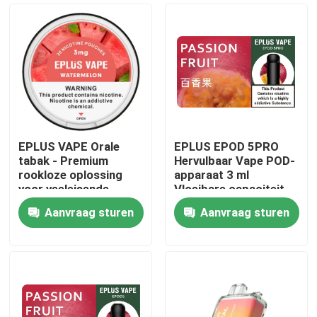
EPLUS VAPE Orale
EPLUS EPOD 5PRO
tabak - Premium
Hervulbaar Vape POD-
rookloze oplossing
apparaat 3 ml
voor veeleisende
Vloeibare capaciteit
professionals
20 mg/ml Nicotine
Aanvraag sturen
Aanvraag sturen
Thuis
Producten
Videos