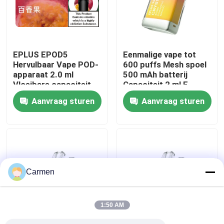
Over ons
EPLUS EPOD5
Eenmalige vape tot
Fabrieksreis
Hervulbaar Vape POD-
600 puffs Mesh spoel
apparaat 2.0 ml
500 mAh batterij
Vloeibare capaciteit
Capaciteit 2 ml E-
Kwaliteitscontrole
20 mg/ml Nicotine 21
vloeistof Ananas
Aanvraag sturen
Aanvraag sturen
smaakopties
Perzik Mango
Contacteer ons
Vraag een offerte aan
Carmen
Vozol damp
1:50 AM
ELFBAR Vape