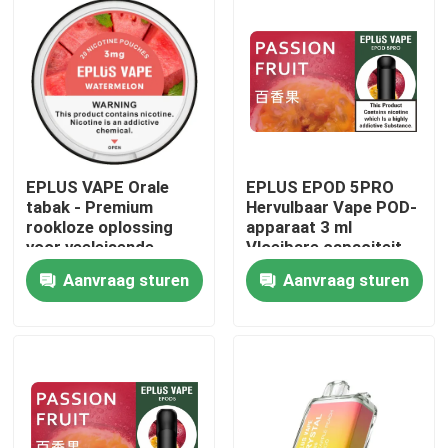
EPLUS VAPE Orale
EPLUS EPOD 5PRO
tabak - Premium
Hervulbaar Vape POD-
rookloze oplossing
apparaat 3 ml
voor veeleisende
Vloeibare capaciteit
professionals
20 mg/ml Nicotine
Aanvraag sturen
Aanvraag sturen
Thuis
Producten
Videos