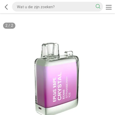
2
/
2