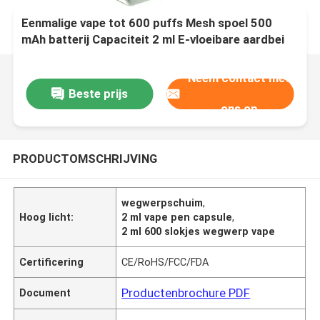
Eenmalige vape tot 600 puffs Mesh spoel 500
mAh batterij Capaciteit 2 ml E-vloeibare aardbei
ijs
Neem contact met
Beste prijs
ons op
PRODUCTOMSCHRIJVING
wegwerpschuim
,
Hoog licht:
2 ml vape pen capsule
,
2 ml 600 slokjes wegwerp vape
Certificering
CE/RoHS/FCC/FDA
Productenbrochure PDF
Document