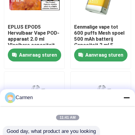
Over ons
EPLUS EPOD5
Eenmalige vape tot
Hervulbaar Vape POD-
600 puffs Mesh spoel
Fabrieksreis
apparaat 2.0 ml
500 mAh batterij
Vloeibare capaciteit
Capaciteit 2 ml E-
20 mg/ml Nicotine 21
vloeistof Ananas
Aanvraag sturen
Aanvraag sturen
Kwaliteitscontrole
smaakopties
Perzik Mango
Contacteer ons
Vraag een offerte aan
Carmen
Vozol damp
11:41 AM
Good day, what product are you looking 
ELFBAR Vape
Eenmalige vape tot
Eenmalige vape tot