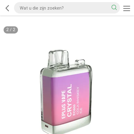
2
/
2