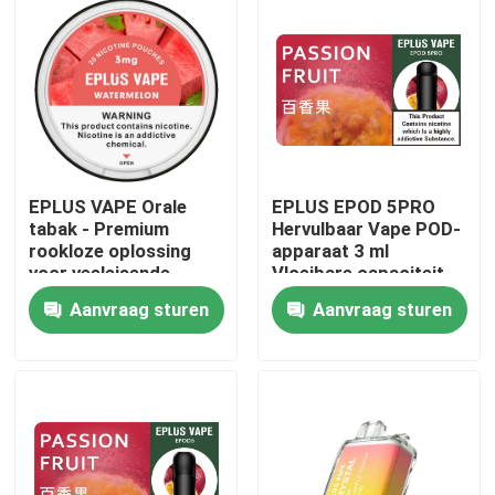
EPLUS VAPE Orale
EPLUS EPOD 5PRO
tabak - Premium
Hervulbaar Vape POD-
rookloze oplossing
apparaat 3 ml
voor veeleisende
Vloeibare capaciteit
professionals
20 mg/ml Nicotine
Aanvraag sturen
Aanvraag sturen
Thuis
Producten
Videos