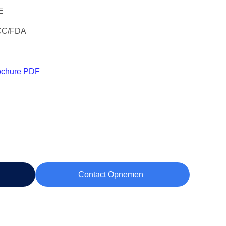
E
CC/FDA
ochure PDF
Contact Opnemen