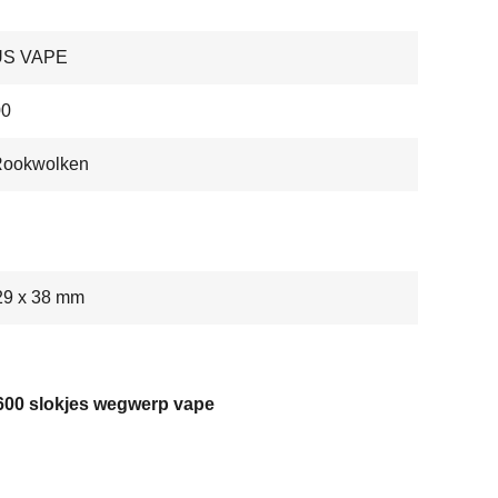
US VAPE
0
Rookwolken
29 x 38 mm
 600 slokjes wegwerp vape