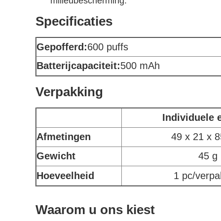
milieubescherming.
Specificaties
Gepofferd:
600 puffs
Batterijcapaciteit:
500 mAh
Verpakking
Individuele 
Afmetingen
49 x 21 x 
Gewicht
45 g
Hoeveelheid
1 pc/verpa
Waarom u ons kiest