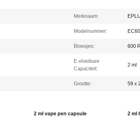
Merknaam:
EPL
Modelnummer:
EC60
Bloesjes:
600 
E-vloeibare
2 ml
Capaciteit:
Grootte:
59 x 
2 ml vape pen capsule
2 ml