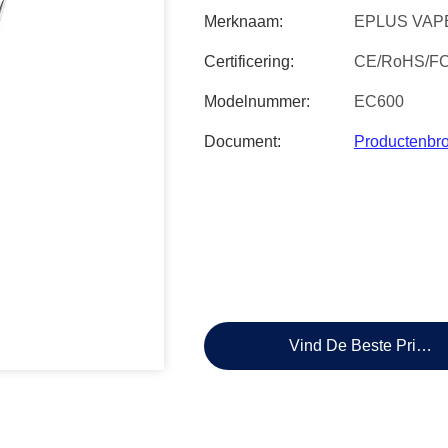
Merknaam:
EPLUS VAP
Certificering:
CE/RoHS/F
Modelnummer:
EC600
Document:
Productenbr
Vind De Beste Prijs