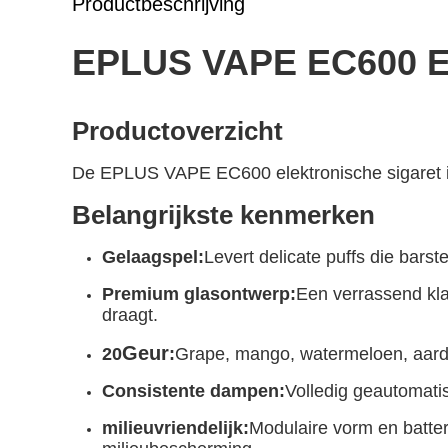
Productbeschrijving
EPLUS VAPE EC600 El
Productoverzicht
De EPLUS VAPE EC600 elektronische sigaret is
Belangrijkste kenmerken
Gelaagspel:
Levert delicate puffs die bars
Premium glasontwerp:
Een verrassend kla
draagt.
Geur
20
:
Grape, mango, watermeloen, aardbe
Consistente dampen:
Volledig geautomati
milieuvriendelijk:
Modulaire vorm en batter