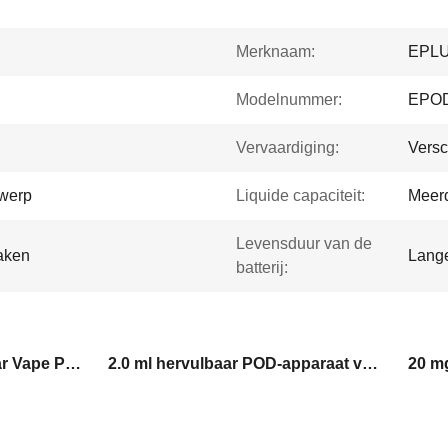
Merknaam:
EPL
Modelnummer:
EPO
Vervaardiging:
Versc
werp
Liquide capaciteit:
Meerd
Levensduur van de
maken
Lange
batterij:
EPLUS EPOD5 hervulbaar Vape POD-apparaat
2.0 ml hervulbaar POD-apparaat voor vape
20 m