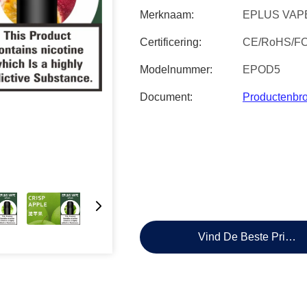
Merknaam:
EPLUS VAP
Certificering:
CE/RoHS/F
Modelnummer:
EPOD5
Document:
Productenbr
Vind De Beste Prijs