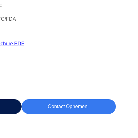
E
CC/FDA
ochure PDF
Contact Opnemen