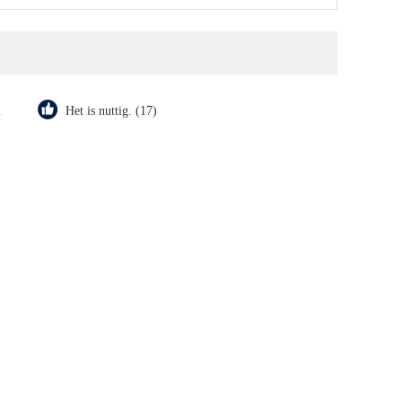
m
Het is nuttig. (17)