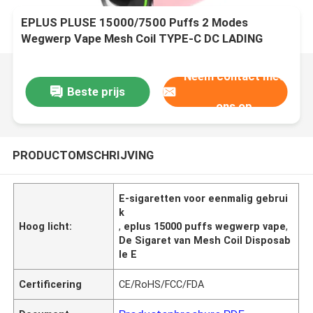
EPLUS PLUSE 15000/7500 Puffs 2 Modes
Wegwerp Vape Mesh Coil TYPE-C DC LADING
SAUCE-PERSCH-ICE
Neem contact met
Beste prijs
ons op
PRODUCTOMSCHRIJVING
E-sigaretten voor eenmalig gebrui
k
Hoog licht:
,
eplus 15000 puffs wegwerp vape
,
De Sigaret van Mesh Coil Disposab
le E
Certificering
CE/RoHS/FCC/FDA