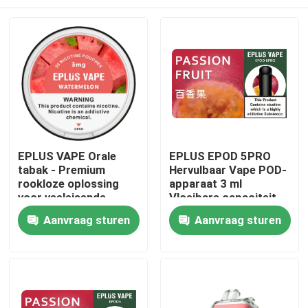
EPLUS VAPE Orale
EPLUS EPOD 5PRO
tabak - Premium
Hervulbaar Vape POD-
rookloze oplossing
apparaat 3 ml
voor veeleisende
Vloeibare capaciteit
professionals
20 mg/ml Nicotine
Thuis
Aanvraag sturen
Aanvraag sturen
Producten
Videos