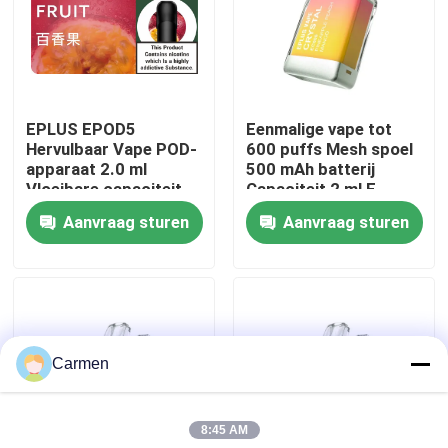
Over ons
Fabrieksreis
EPLUS EPOD5
Eenmalige vape tot
Hervulbaar Vape POD-
600 puffs Mesh spoel
apparaat 2.0 ml
500 mAh batterij
Kwaliteitscontrole
Vloeibare capaciteit
Capaciteit 2 ml E-
20 mg/ml Nicotine 21
vloeistof Ananas
Aanvraag sturen
Aanvraag sturen
smaakopties
Perzik Mango
Contacteer ons
Vraag een offerte aan
Carmen
Vozol damp
8:45 AM
ELFBAR Vape