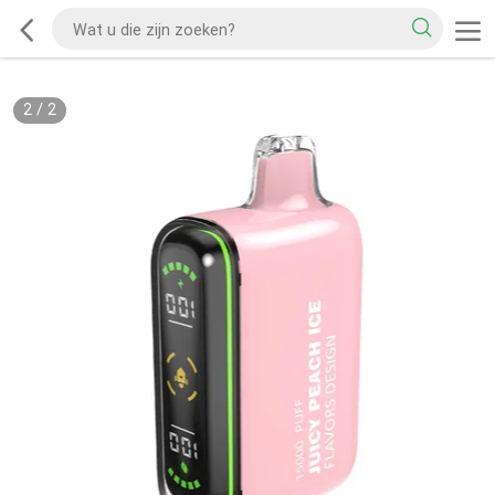
2
/
2