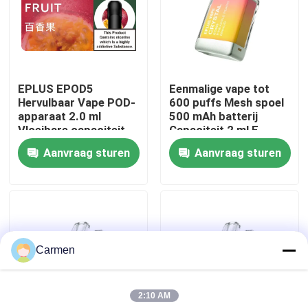
Over ons
Fabrieksreis
EPLUS EPOD5
Eenmalige vape tot
Hervulbaar Vape POD-
600 puffs Mesh spoel
apparaat 2.0 ml
500 mAh batterij
Kwaliteitscontrole
Vloeibare capaciteit
Capaciteit 2 ml E-
20 mg/ml Nicotine 21
vloeistof Ananas
Aanvraag sturen
Aanvraag sturen
smaakopties
Perzik Mango
Contacteer ons
Vraag een offerte aan
Carmen
Vozol damp
2:10 AM
ELFBAR Vape