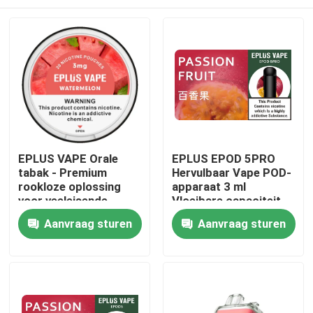
EPLUS VAPE Orale
EPLUS EPOD 5PRO
tabak - Premium
Hervulbaar Vape POD-
rookloze oplossing
apparaat 3 ml
voor veeleisende
Vloeibare capaciteit
professionals
20 mg/ml Nicotine
Thuis
Aanvraag sturen
Aanvraag sturen
Producten
Videos