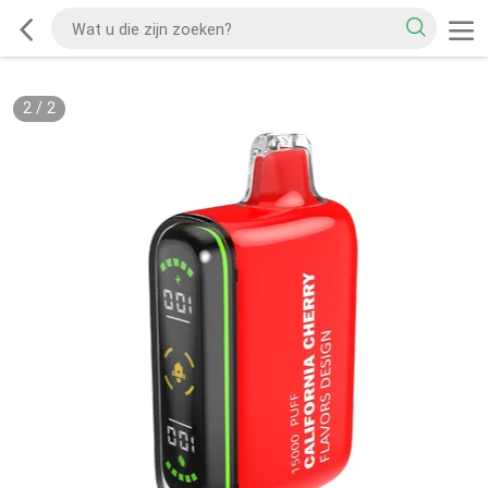
2
/
2