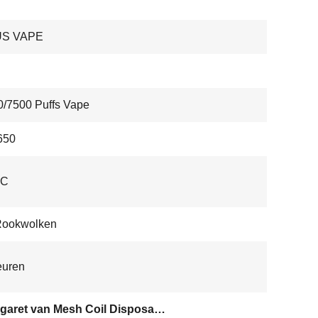
US VAPE
/7500 Puffs Vape
650
-C
Rookwolken
euren
De Sigaret van Mesh Coil Disposable E