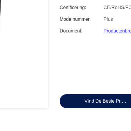
Certificering:
CE/RoHS/F
Modelnummer:
Plus
Document:
Productenbr
Vind De Beste Prijs