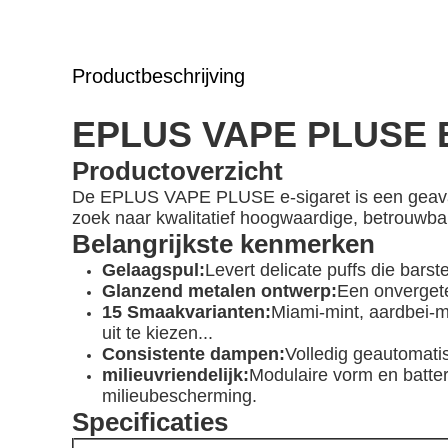
Productbeschrijving
EPLUS VAPE PLUSE El
Productoverzicht
De EPLUS VAPE PLUSE e-sigaret is een geavan
zoek naar kwalitatief hoogwaardige, betrouwba
Belangrijkste kenmerken
Gelaagspul
:
Levert delicate puffs die bars
Glanzend metalen ontwerp:
Een onvergete
15 Smaakvarianten
:
Miami-mint, aardbei-m
uit te kiezen...
Consistente dampen:
Volledig geautomati
milieuvriendelijk:
Modulaire vorm en batter
milieubescherming.
Specificaties