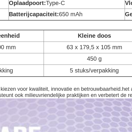
Oplaadpoort:
Type-C
Vl
Batterijcapaciteit:
650 mAh
Ge
eenheid
Kleine doos
100 mm
63 x 179,5 x 105 mm
450 g
kking
5 stuks/verpakking
zen voor kwaliteit, innovatie en betrouwbaarheid.het a
nt ook milieuvriendelijke praktijken en verbetert de re