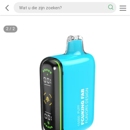
2
/
2