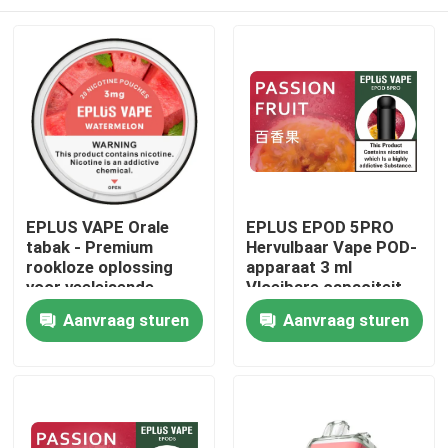
EPLUS VAPE Orale
EPLUS EPOD 5PRO
tabak - Premium
Hervulbaar Vape POD-
rookloze oplossing
apparaat 3 ml
voor veeleisende
Vloeibare capaciteit
professionals
20 mg/ml Nicotine
Thuis
Aanvraag sturen
Aanvraag sturen
Producten
Videos