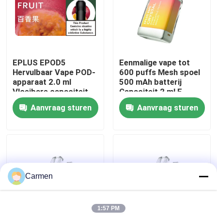
Over ons
Fabrieksreis
EPLUS EPOD5
Eenmalige vape tot
Hervulbaar Vape POD-
600 puffs Mesh spoel
apparaat 2.0 ml
500 mAh batterij
Kwaliteitscontrole
Vloeibare capaciteit
Capaciteit 2 ml E-
20 mg/ml Nicotine 21
vloeistof Ananas
Aanvraag sturen
Aanvraag sturen
smaakopties
Perzik Mango
Contacteer ons
Vraag een offerte aan
Carmen
Vozol damp
1:57 PM
ELFBAR Vape