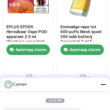
Over ons
EPLUS EPOD5
Eenmalige vape tot
Fabrieksreis
Hervulbaar Vape POD-
600 puffs Mesh spoel
apparaat 2.0 ml
500 mAh batterij
Vloeibare capaciteit
Capaciteit 2 ml E-
Kwaliteitscontrole
20 mg/ml Nicotine 21
vloeistof Ananas
Aanvraag sturen
Aanvraag sturen
smaakopties
Perzik Mango
Contacteer ons
Vraag een offerte aan
Carmen
Vozol damp
12:31 PM
ELFBAR Vape