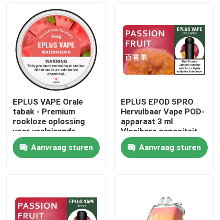
EPLUS VAPE Orale
EPLUS EPOD 5PRO
tabak - Premium
Hervulbaar Vape POD-
rookloze oplossing
apparaat 3 ml
voor veeleisende
Vloeibare capaciteit
professionals
20 mg/ml Nicotine
Aanvraag sturen
Aanvraag sturen
Thuis
Producten
Videos