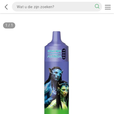
1
/
1