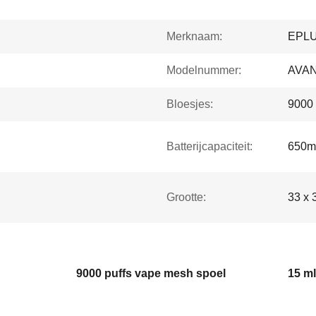
Merknaam:
EPL
Modelnummer:
AVA
Bloesjes:
9000
Batterijcapaciteit:
650m
Grootte:
33 x 
9000 puffs vape mesh spoel
15 m