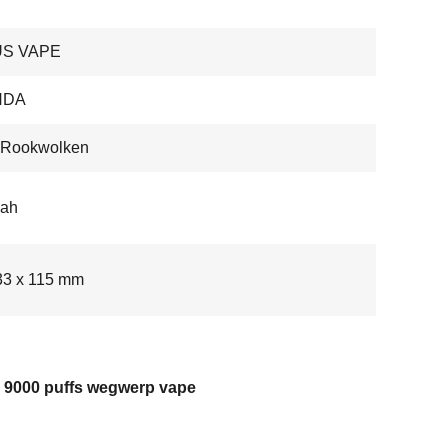
US VAPE
NDA
 Rookwolken
ah
33 x 115 mm
l 9000 puffs wegwerp vape