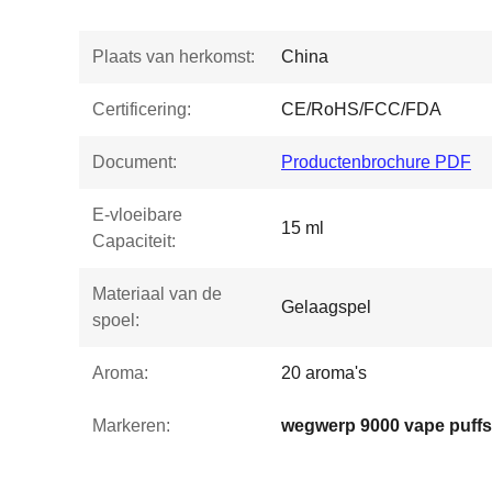
Plaats van herkomst:
China
Certificering:
CE/RoHS/FCC/FDA
Document:
Productenbrochure PDF
E-vloeibare
15 ml
Capaciteit:
Materiaal van de
Gelaagspel
spoel:
Aroma:
20 aroma's
Markeren:
wegwerp 9000 vape puffs