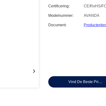
Certificering:
CE/RoHS/F
Modelnummer:
AVANDA
Document:
Productenbr
Vind De Beste Prijs