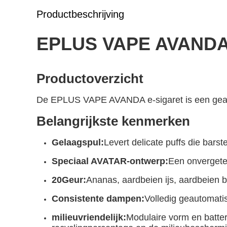
Productbeschrijving
EPLUS VAPE AVANDA E
Productoverzicht
De EPLUS VAPE AVANDA e-sigaret is een geava
Belangrijkste kenmerken
Gelaagspul
:
Levert delicate puffs die bars
Speciaal AVATAR-ontwerp:
Een onvergetel
20
Geur:
Ananas, aardbeien ijs, aardbeien 
Consistente dampen:
Volledig geautomati
milieuvriendelijk:
Modulaire vorm en batter