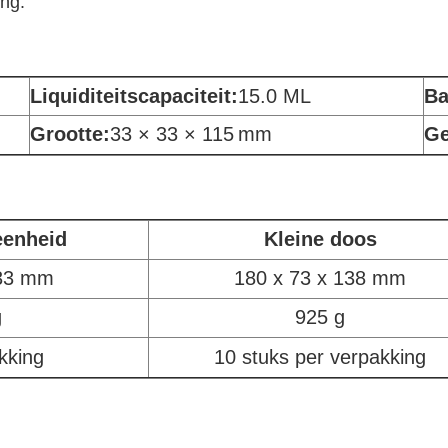
ng.
Liquiditeitscapaciteit
:
15.0 ML
Ba
Grootte:
33 × 33 × 115
mm
Ge
eenheid
Kleine doos
133 mm
180 x 73 x 138 mm
g
925 g
kking
10 stuks per verpakking