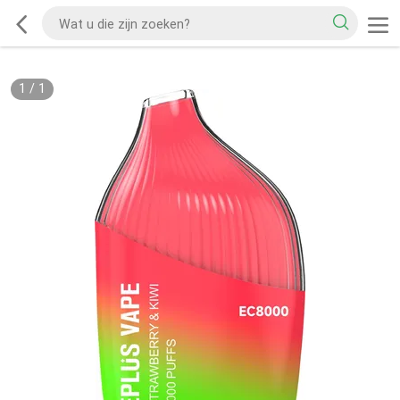
1
/
1