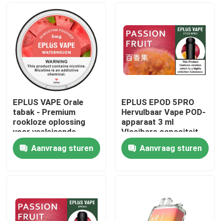
EPLUS VAPE Orale
EPLUS EPOD 5PRO
tabak - Premium
Hervulbaar Vape POD-
rookloze oplossing
apparaat 3 ml
voor veeleisende
Vloeibare capaciteit
professionals
20 mg/ml Nicotine
Aanvraag sturen
Aanvraag sturen
Thuis
Producten
Videos