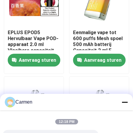
Over ons
EPLUS EPOD5
Eenmalige vape tot
Fabrieksreis
Hervulbaar Vape POD-
600 puffs Mesh spoel
apparaat 2.0 ml
500 mAh batterij
Vloeibare capaciteit
Capaciteit 2 ml E-
Kwaliteitscontrole
20 mg/ml Nicotine 21
vloeistof Ananas
Aanvraag sturen
Aanvraag sturen
smaakopties
Perzik Mango
Contacteer ons
Vraag een offerte aan
Carmen
Vozol damp
12:18 PM
ELFBAR Vape