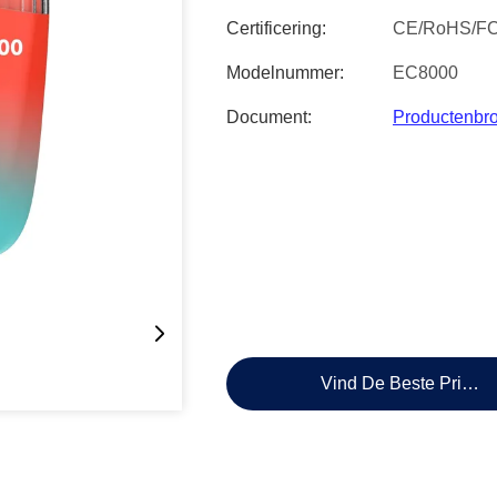
Certificering:
CE/RoHS/F
Modelnummer:
EC8000
Document:
Productenbr
Vind De Beste Prijs