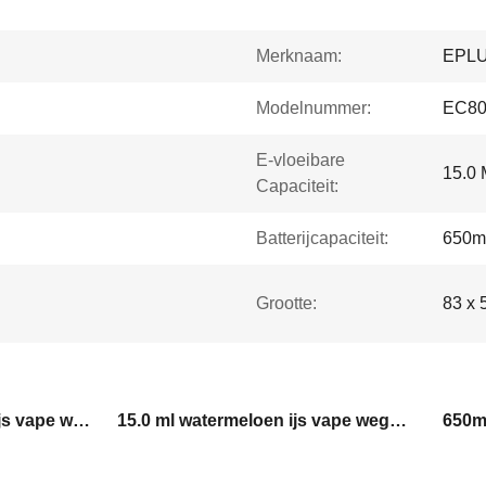
Merknaam:
EPL
Modelnummer:
EC80
E-vloeibare
15.0
Capaciteit:
Batterijcapaciteit:
650m
Grootte:
83 x 
8000 Puffs watermeloen ijs vape wegwerp
15.0 ml watermeloen ijs vape wegwerp
650m