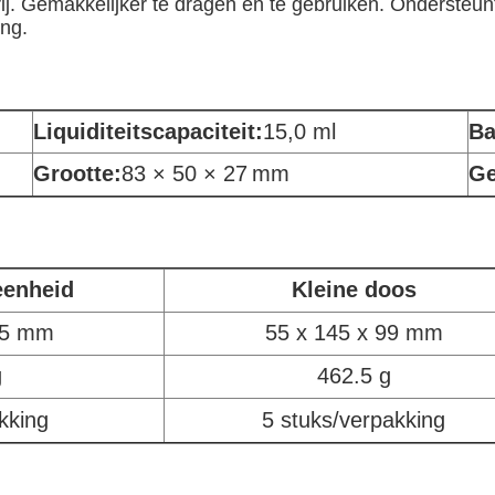
ij. Gemakkelijker te dragen en te gebruiken. Ondersteunt
ng.
Liquiditeitscapaciteit
:
15,0 ml
Ba
Grootte:
83 × 50 × 27
mm
Ge
eenheid
Kleine doos
95 mm
55 x 145 x 99 mm
g
462.5 g
kking
5 stuks/verpakking