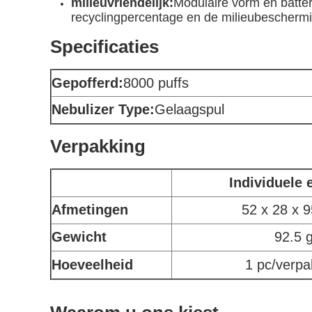
milieuvriendelijk:
Modulaire vorm en batter
recyclingpercentage en de milieubeschermi
Specificaties
Gepofferd:
8000 puffs
Nebulizer Type:
Gelaagspul
Verpakking
Individuele 
Afmetingen
52 x 28 x 
Gewicht
92.5 
Hoeveelheid
1 pc/verpa