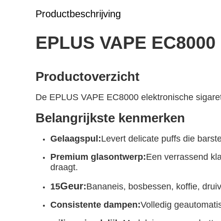
Productbeschrijving
EPLUS VAPE EC8000 E
Productoverzicht
De EPLUS VAPE EC8000 elektronische sigaret 
Belangrijkste kenmerken
Gelaagspul
:
Levert delicate puffs die bars
Premium glasontwerp:
Een verrassend kla
draagt.
Geur
15
:
Bananeis, bosbessen, koffie, druiv
Consistente dampen:
Volledig geautomati