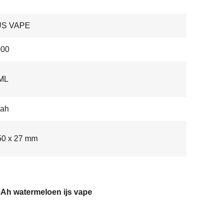
US VAPE
00
 ML
ah
50 x 27 mm
Ah watermeloen ijs vape