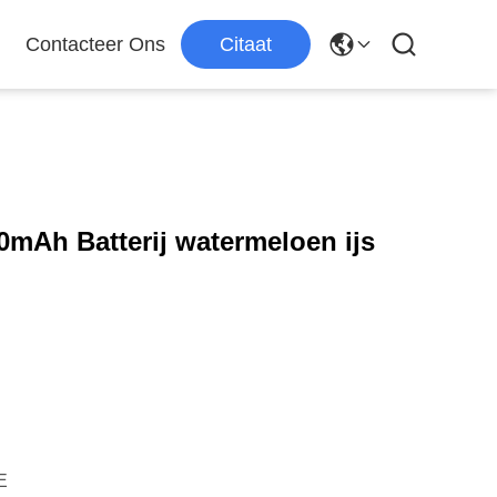
Contacteer Ons
Citaat
50mAh Batterij watermeloen ijs
E