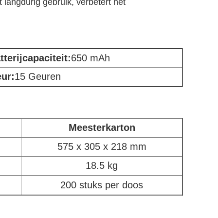
 langdurig gebruik, verbetert het
tterijcapaciteit
:
650 mAh
ur:
15 Geuren
Meesterkarton
575 x 305 x 218 mm
18.5 kg
200 stuks per doos