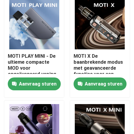
MOTI PLAY MINI - De
MOTI X De
ultieme compacte
baanbrekende modus
MOD voor
met geavanceerde
ongeëvenaard vaping
functies voor een
gemak en prestaties
ongeëvenaarde vaping
Aanvraag sturen
Aanvraag sturen
ervaring
Thuis
Producten
Videos