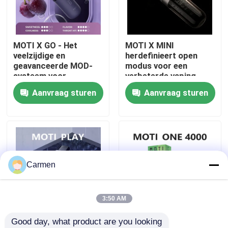
Over ons
MOTI X GO - Het
MOTI X MINI
veelzijdige en
herdefinieert open
Fabrieksreis
geavanceerde MOD-
modus voor een
systeem voor
verbeterde vaping-
aanpasbare
ervaring
Aanvraag sturen
Aanvraag sturen
Kwaliteitscontrole
vapingplezier
Contacteer ons
Vraag een offerte aan
Carmen
Vozol damp
3:50 AM
Good day, what product are you looking 
ELFBAR Vape
MOTI PLAY Electronic
MOTI ONE PODS -