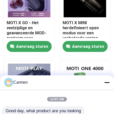
Over ons
MOTI X GO - Het
MOTI X MINI
veelzijdige en
herdefinieert open
Fabrieksreis
geavanceerde MOD-
modus voor een
systeem voor
verbeterde vaping-
aanpasbare
ervaring
Aanvraag sturen
Aanvraag sturen
Kwaliteitscontrole
vapingplezier
Contacteer ons
Vraag een offerte aan
Carmen
Vozol damp
12:07 AM
Good day, what product are you looking 
ELFBAR Vape
MOTI PLAY Electronic
MOTI ONE PODS -