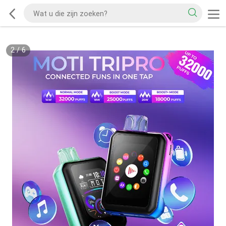
2
/
6