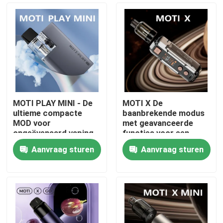
MOTI PLAY MINI - De
MOTI X De
ultieme compacte
baanbrekende modus
MOD voor
met geavanceerde
ongeëvenaard vaping
functies voor een
gemak en prestaties
ongeëvenaarde vaping
Aanvraag sturen
Aanvraag sturen
ervaring
Thuis
Producten
Videos