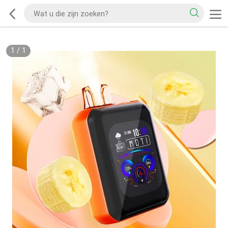
1
/
1