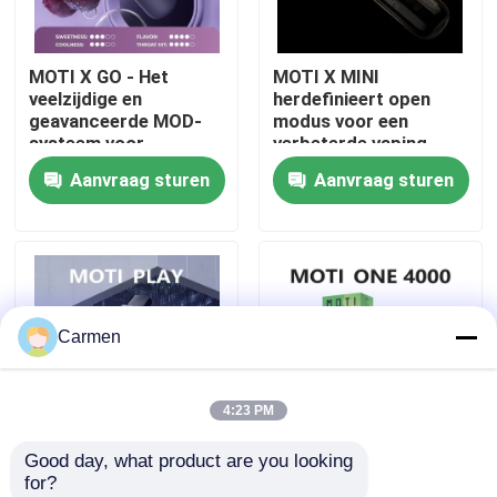
Over ons
MOTI X GO - Het
MOTI X MINI
veelzijdige en
herdefinieert open
geavanceerde MOD-
modus voor een
Fabrieksreis
systeem voor
verbeterde vaping-
aanpasbare
ervaring
Aanvraag sturen
Aanvraag sturen
vapingplezier
Kwaliteitscontrole
Contacteer ons
Carmen
Vraag een offerte aan
4:23 PM
Vozol damp
Good day, what product are you looking 
MOTI PLAY Electronic
MOTI ONE PODS -
for?
ELFBAR Vape
Cigarette End Open
Ontdek ultieme