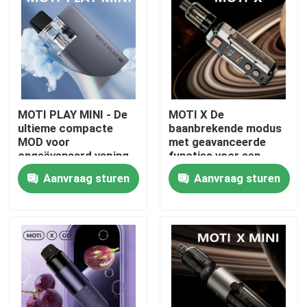
MOTI PLAY MINI - De
MOTI X De
ultieme compacte
baanbrekende modus
MOD voor
met geavanceerde
ongeëvenaard vaping
functies voor een
gemak en prestaties
ongeëvenaarde vaping
Aanvraag sturen
Aanvraag sturen
ervaring
Thuis
Producten
Videos