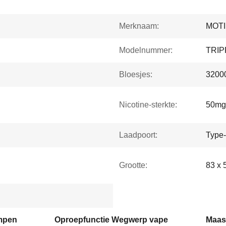
Merknaam:
MOTI
Modelnummer:
TRI
Bloesjes:
32000
Nicotine-sterkte:
50mg
Laadpoort:
Type
Grootte:
83 x 
mpen
Oproepfunctie Wegwerp vape
Maas