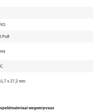
PRO
 Puff
/ml
-C
51,7 x 27,2 mm
speldmateriaal wegwerpvaas