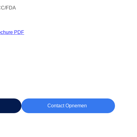
CC/FDA
ochure PDF
Contact Opnemen