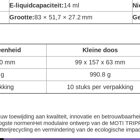
E-liquidcapaciteit:
14 ml
Ni
Grootte:
83 × 51,7 × 27.2
mm
Ge
eenheid
Kleine doos
30 mm
99 x 157 x 63 mm
 g
990.8 g
kking
10 stuks per verpakking
 toewijding aan kwaliteit, innovatie en betrouwbaarhei
hoogste normenHet modulaire ontwerp van de MOTI TRIP
terijrecycling en vermindering van de ecologische impac