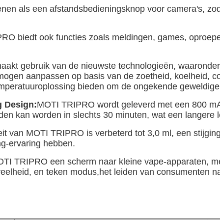
en als een afstandsbedieningsknop voor camera's, zod
O biedt ook functies zoals meldingen, games, oproepen 
kt gebruik van de nieuwste technologieën, waaronder 
rmogen aanpassen op basis van de zoetheid, koelheid, 
temperatuuroplossing bieden om de ongekende geweldige 
g Design:
MOTI TRIPRO wordt geleverd met een 800 mAh g
den kan worden in slechts 30 minuten, wat een langere l
it van MOTI TRIPRO is verbeterd tot 3,0 ml, een stijgin
g-ervaring hebben.
OTI TRIPRO een scherm naar kleine vape-apparaten, met r
eelheid, en teken modus,het leiden van consumenten naa