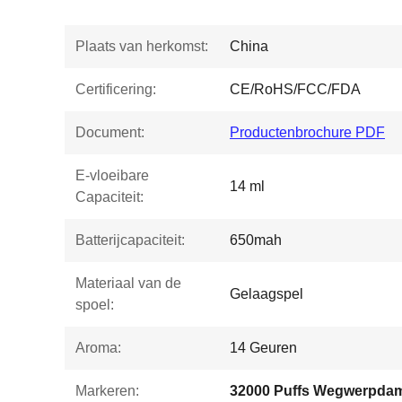
Plaats van herkomst:
China
Certificering:
CE/RoHS/FCC/FDA
Document:
Productenbrochure PDF
E-vloeibare
14 ml
Capaciteit:
Batterijcapaciteit:
650mah
Materiaal van de
Gelaagspel
spoel:
Aroma:
14 Geuren
Markeren:
32000 Puffs Wegwerpda