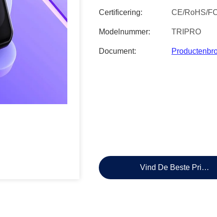
Certificering:
CE/RoHS/F
Modelnummer:
TRIPRO
Document:
Productenbr
Vind De Beste Prijs