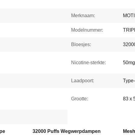
Merknaam:
MOTI
Modelnummer:
TRI
Bloesjes:
32000
Nicotine-sterkte:
50mg
Laadpoort:
Type
Grootte:
83 x 
pe
32000 Puffs Wegwerpdampen
Mesh