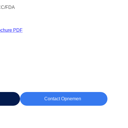
CC/FDA
ochure PDF
Contact Opnemen