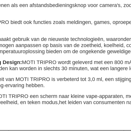
en als een afstandsbedieningsknop voor camera's, zod
O biedt ook functies zoals meldingen, games, oproepen 
kt gebruik van de nieuwste technologieën, waaronder 
rmogen aanpassen op basis van de zoetheid, koelheid, 
temperatuuroplossing bieden om de ongekende geweldige 
g Design:
MOTI TRIPRO wordt geleverd met een 800 mAh g
den kan worden in slechts 30 minuten, wat een langere l
it van MOTI TRIPRO is verbeterd tot 3,0 ml, een stijgin
g-ervaring hebben.
OTI TRIPRO een scherm naar kleine vape-apparaten, met r
eelheid, en teken modus,het leiden van consumenten naa