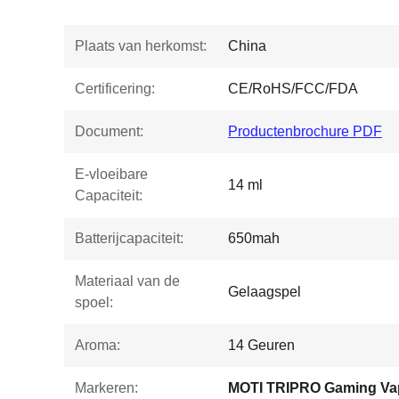
Plaats van herkomst:
China
Certificering:
CE/RoHS/FCC/FDA
Document:
Productenbrochure PDF
E-vloeibare
14 ml
Capaciteit:
Batterijcapaciteit:
650mah
Materiaal van de
Gelaagspel
spoel:
Aroma:
14 Geuren
Markeren:
MOTI TRIPRO Gaming Va