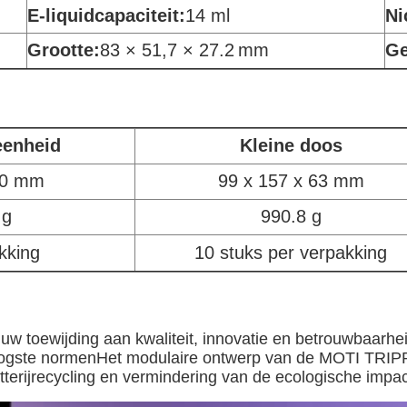
E-liquidcapaciteit:
14 ml
Ni
Grootte:
83 × 51,7 × 27.2
mm
Ge
eenheid
Kleine doos
30 mm
99 x 157 x 63 mm
 g
990.8 g
kking
10 stuks per verpakking
 toewijding aan kwaliteit, innovatie en betrouwbaarhei
hoogste normenHet modulaire ontwerp van de MOTI TRIP
terijrecycling en vermindering van de ecologische impac