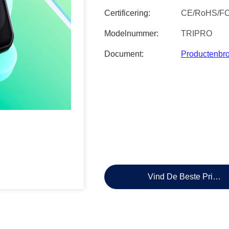
Certificering:
CE/RoHS/F
Modelnummer:
TRIPRO
Document:
Productenbr
Vind De Beste Prijs