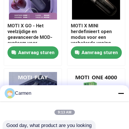
Over ons
MOTI X GO - Het
MOTI X MINI
veelzijdige en
herdefinieert open
Fabrieksreis
geavanceerde MOD-
modus voor een
systeem voor
verbeterde vaping-
aanpasbare
ervaring
Aanvraag sturen
Aanvraag sturen
Kwaliteitscontrole
vapingplezier
Contacteer ons
Vraag een offerte aan
Carmen
Vozol damp
9:13 AM
Good day, what product are you looking 
ELFBAR Vape
MOTI PLAY Electronic
MOTI ONE PODS -