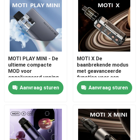
MOTI PLAY MINI - De
MOTI X De
ultieme compacte
baanbrekende modus
MOD voor
met geavanceerde
ongeëvenaard vaping
functies voor een
gemak en prestaties
ongeëvenaarde vaping
Aanvraag sturen
Aanvraag sturen
ervaring
Thuis
Producten
Videos