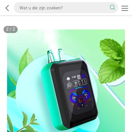
2
/
2