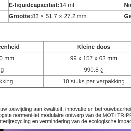
E-liquidcapaciteit:
14 ml
Ni
Grootte:
83 × 51,7 × 27.2
mm
Ge
eenheid
Kleine doos
30 mm
99 x 157 x 63 mm
 g
990.8 g
kking
10 stuks per verpakking
 toewijding aan kwaliteit, innovatie en betrouwbaarhei
hoogste normenHet modulaire ontwerp van de MOTI TRIP
terijrecycling en vermindering van de ecologische impac