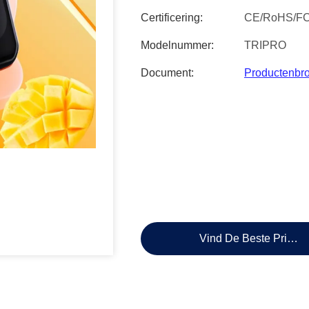
Certificering:
CE/RoHS/F
Modelnummer:
TRIPRO
Document:
Productenbr
Vind De Beste Prijs