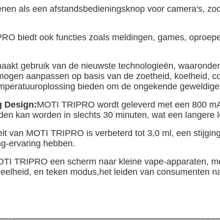
en als een afstandsbedieningsknop voor camera's, zod
O biedt ook functies zoals meldingen, games, oproepen 
kt gebruik van de nieuwste technologieën, waaronder 
rmogen aanpassen op basis van de zoetheid, koelheid, 
temperatuuroplossing bieden om de ongekende geweldige 
g Design:
MOTI TRIPRO wordt geleverd met een 800 mAh g
den kan worden in slechts 30 minuten, wat een langere l
it van MOTI TRIPRO is verbeterd tot 3,0 ml, een stijgin
g-ervaring hebben.
OTI TRIPRO een scherm naar kleine vape-apparaten, met r
eelheid, en teken modus,het leiden van consumenten naa