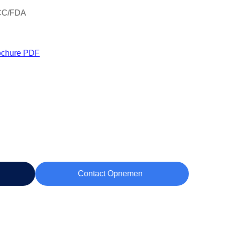
CC/FDA
ochure PDF
Contact Opnemen