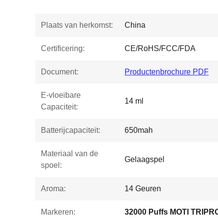
Plaats van herkomst:
China
Certificering:
CE/RoHS/FCC/FDA
Document:
Productenbrochure PDF
E-vloeibare
14 ml
Capaciteit:
Batterijcapaciteit:
650mah
Materiaal van de
Gelaagspel
spoel:
Aroma:
14 Geuren
Markeren:
32000 Puffs MOTI TRIPR