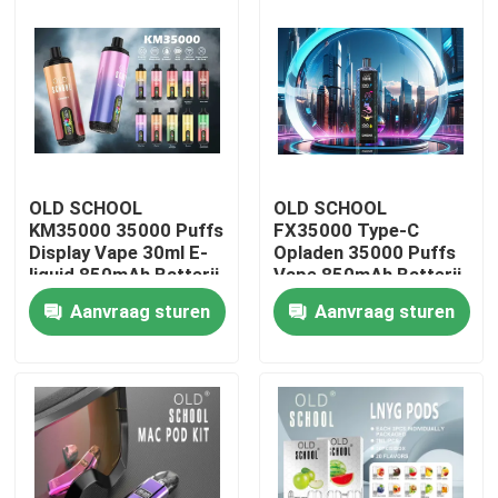
OLD SCHOOL
OLD SCHOOL
KM35000 35000 Puffs
FX35000 Type-C
Display Vape 30ml E-
Opladen 35000 Puffs
liquid 850mAh Batterij
Vape 850mAh Batterij
Dubbele Mesh Coil
Dubbele Mesh Coil
Aanvraag sturen
Aanvraag sturen
Verstelbare
Verstelbare
Luchtstroom
Luchtstroom Smaak
Thuis
10 Smaken
Producten
Videos