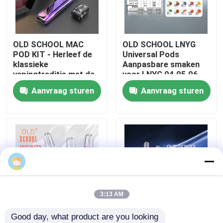
Over ons
OLD SCHOOL MAC
OLD SCHOOL LNYG
POD KIT - Herleef de
Universal Pods
Fabrieksreis
klassieke
Aanpasbare smaken
vapingtraditie met de
voor LNYG 04 05 06
moderne MAC POD,
Naadloze vaping-
Aanvraag sturen
Aanvraag sturen
Kwaliteitscontrole
ontworpen voor pure
ervaring
smaak en
gebruiksgemak
Contacteer ons
Vraag een offerte aan
Vozol damp
3:13 AM
Good day, what product are you looking 
ELFBAR Vape
OLD SCHOOL INFINITY
OLD SCHOOL LNYG 06