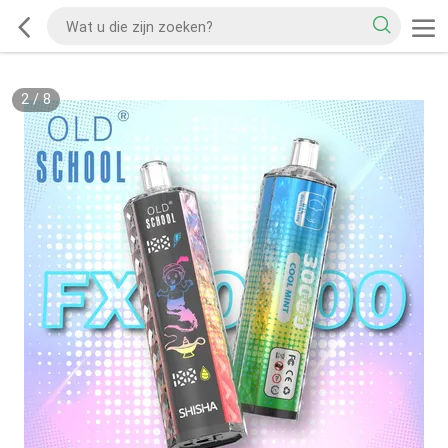
2
/
8