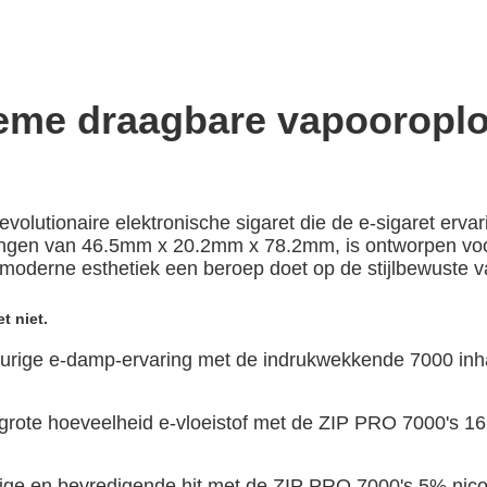
ieme draagbare vapooropl
olutionaire elektronische sigaret die de e-sigaret ervar
etingen van 46.5mm x 20.2mm x 78.2mm, is ontworpen v
e moderne esthetiek een beroep doet op de stijlbewuste v
et niet.
durige e-damp-ervaring met de indrukwekkende 7000 in
grote hoeveelheid e-vloeistof met de ZIP PRO 7000's 16 m
ige en bevredigende hit met de ZIP PRO 7000's 5% nicoti