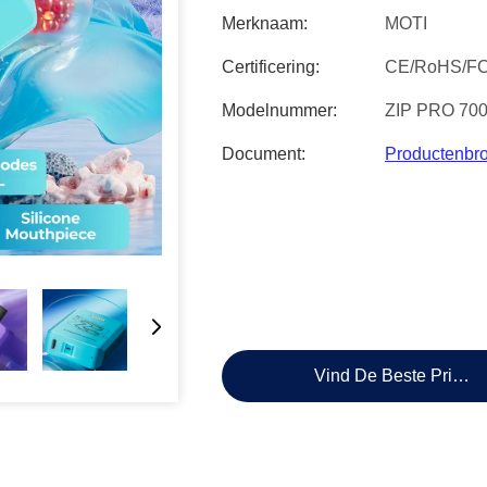
Merknaam:
MOTI
Certificering:
CE/RoHS/F
Modelnummer:
ZIP PRO 70
Document:
Productenbr
Vind De Beste Prijs