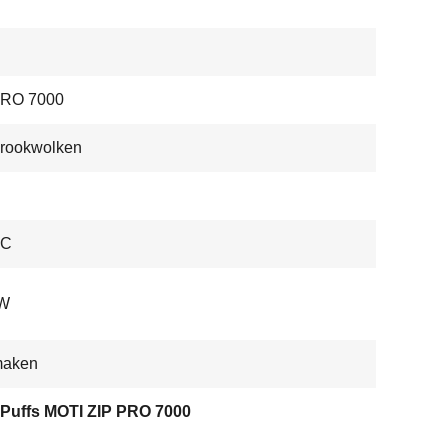
PRO 7000
 rookwolken
-C
 W
maken
 Puffs MOTI ZIP PRO 7000