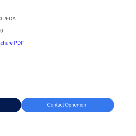
CC/FDA
00
ochure PDF
Contact Opnemen