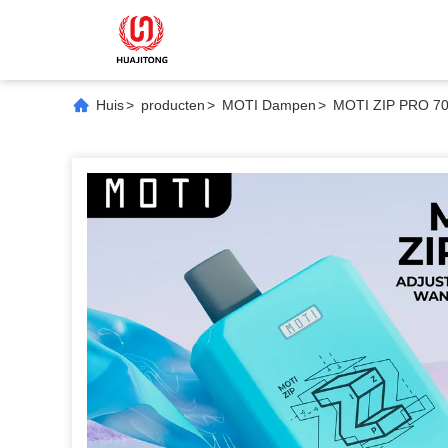
Huis
>
producten
>
MOTI Dampen
>
MOTI ZIP PRO 700