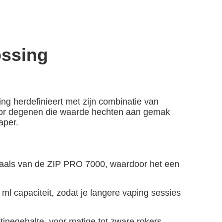
ossing
ing herdefinieert met zijn combinatie van
oor degenen die waarde hechten aan gemak
aper.
haals van de ZIP PRO 7000, waardoor het een
l capaciteit, zodat je langere vaping sessies
negehalte, voor matige tot zware rokers.