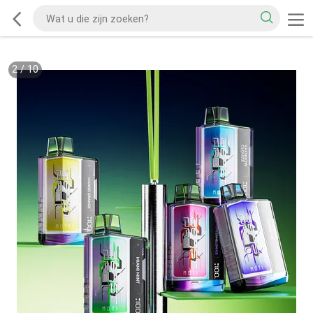
2
/
10