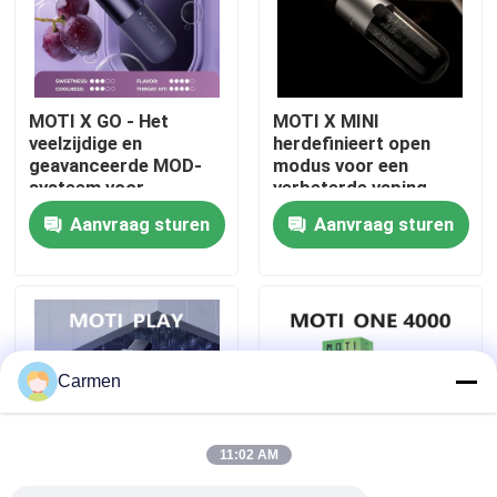
Over ons
MOTI X GO - Het
MOTI X MINI
Fabrieksreis
veelzijdige en
herdefinieert open
geavanceerde MOD-
modus voor een
systeem voor
verbeterde vaping-
Kwaliteitscontrole
aanpasbare
ervaring
Aanvraag sturen
Aanvraag sturen
vapingplezier
Contacteer ons
Vraag een offerte aan
Carmen
Vozol damp
11:02 AM
ELFBAR Vape