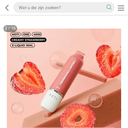
2
/
16