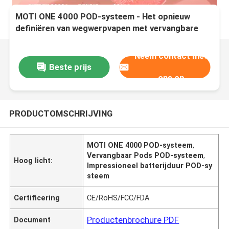
MOTI ONE 4000 POD-systeem - Het opnieuw
definiëren van wegwerpvapen met vervangbare
pods en een indrukwekkende levensduur van de
batterij
Neem contact met
Beste prijs
ons op
PRODUCTOMSCHRIJVING
MOTI ONE 4000 POD-systeem
,
Vervangbaar Pods POD-systeem
,
Hoog licht:
Impressioneel batterijduur POD-sy
steem
Certificering
CE/RoHS/FCC/FDA
Productenbrochure PDF
Document