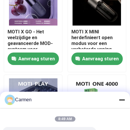
Over ons
MOTI X GO - Het
MOTI X MINI
Fabrieksreis
veelzijdige en
herdefinieert open
geavanceerde MOD-
modus voor een
systeem voor
verbeterde vaping-
Kwaliteitscontrole
aanpasbare
ervaring
Aanvraag sturen
Aanvraag sturen
vapingplezier
Contacteer ons
Vraag een offerte aan
Carmen
Vozol damp
8:49 AM
ELFBAR Vape