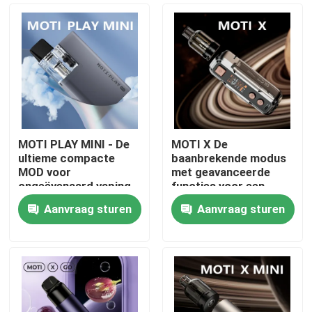
MOTI PLAY MINI - De
MOTI X De
ultieme compacte
baanbrekende modus
MOD voor
met geavanceerde
ongeëvenaard vaping
functies voor een
gemak en prestaties
ongeëvenaarde vaping
Aanvraag sturen
Aanvraag sturen
ervaring
Thuis
Producten
Videos