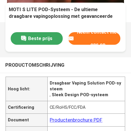
MOTI S LITE POD-Systeem - De ultieme
draagbare vapingoplossing met geavanceerde
technologie en een strak ontwerp
Neem contact met
Beste prijs
ons op
PRODUCTOMSCHRIJVING
Draagbaar Vaping Solution POD-sy
Hoog licht:
steem
,
Sleek Design POD-systeem
Certificering
CE/RoHS/FCC/FDA
Productenbrochure PDF
Document