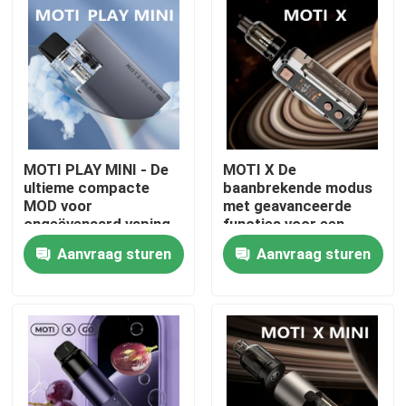
MOTI PLAY MINI - De
MOTI X De
ultieme compacte
baanbrekende modus
MOD voor
met geavanceerde
ongeëvenaard vaping
functies voor een
gemak en prestaties
ongeëvenaarde vaping
Aanvraag sturen
Aanvraag sturen
ervaring
Thuis
Producten
Videos