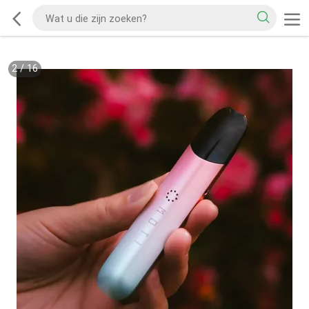
2
/
16