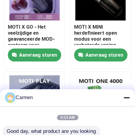
Over ons
MOTI X GO - Het
MOTI X MINI
veelzijdige en
herdefinieert open
Fabrieksreis
geavanceerde MOD-
modus voor een
systeem voor
verbeterde vaping-
aanpasbare
ervaring
Aanvraag sturen
Aanvraag sturen
Kwaliteitscontrole
vapingplezier
Contacteer ons
Vraag een offerte aan
Carmen
Vozol damp
5:13 AM
Good day, what product are you looking 
ELFBAR Vape
MOTI PLAY Electronic
MOTI ONE PODS -