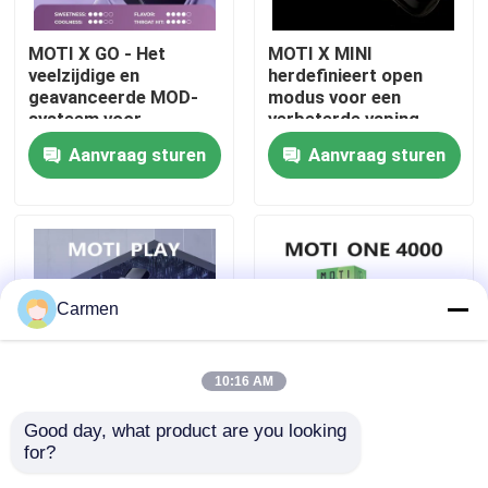
MOTI X GO - Het
MOTI X MINI
Over ons
veelzijdige en
herdefinieert open
geavanceerde MOD-
modus voor een
systeem voor
verbeterde vaping-
Fabrieksreis
aanpasbare
ervaring
Aanvraag sturen
Aanvraag sturen
vapingplezier
Kwaliteitscontrole
Contacteer ons
Carmen
Vraag een offerte aan
10:16 AM
Vozol damp
Good day, what product are you looking 
MOTI PLAY Electronic
MOTI ONE PODS -
for?
Cigarette End Open
Ontdek ultieme
ELFBAR Vape
Pod System met 30W
smaakoplossingen