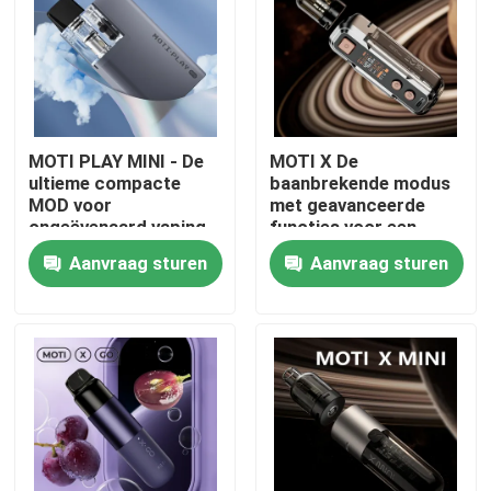
MOTI PLAY MINI - De
MOTI X De
ultieme compacte
baanbrekende modus
MOD voor
met geavanceerde
ongeëvenaard vaping
functies voor een
gemak en prestaties
ongeëvenaarde vaping
Aanvraag sturen
Aanvraag sturen
ervaring
Thuis
Producten
Videos