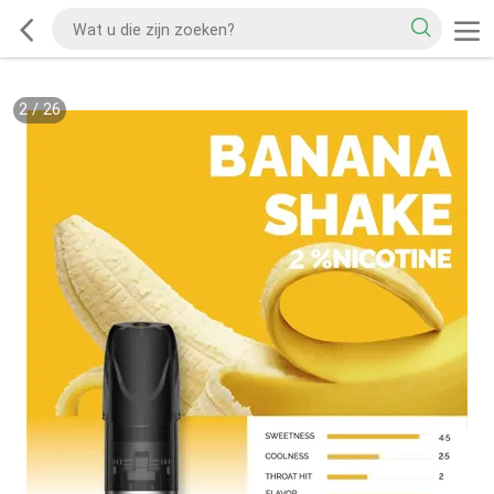
2
/
26