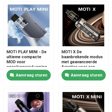
MOTI PLAY MINI - De
MOTI X De
ultieme compacte
baanbrekende modus
MOD voor
met geavanceerde
ongeëvenaard vaping
functies voor een
gemak en prestaties
ongeëvenaarde vaping
Aanvraag sturen
Aanvraag sturen
ervaring
Thuis
Producten
Videos