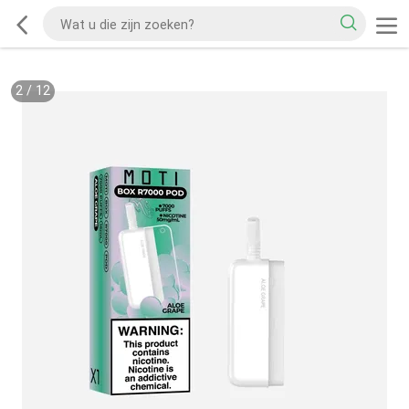
2
/
12