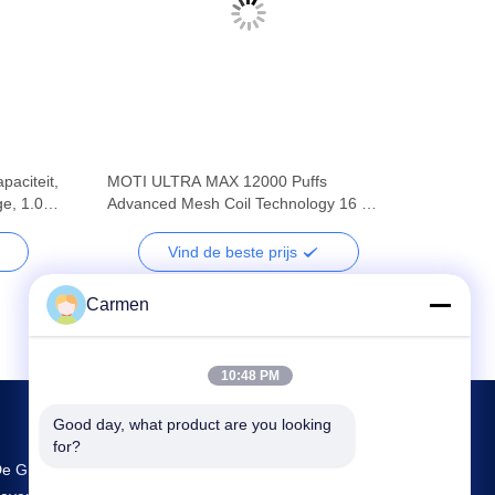
aciteit,
MOTI ULTRA MAX 12000 Puffs
ge, 1.0Ω
Advanced Mesh Coil Technology 16 ml
cotine
E-Liquid Capaciteit 12000 Puffs en
oplaadbare 500mAh batterij
Vind de beste prijs
Carmen
10:48 PM
Good day, what product are you looking 
for?
e Grootste R & D En Productie Vozol Vape