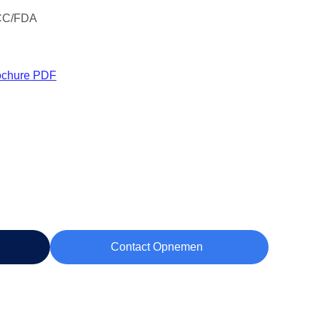
CC/FDA
ochure PDF
Contact Opnemen