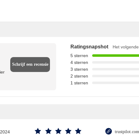
Ratingsnapshot
Het volgende 
5 sterren
4 sterren
Schrijf een recensie
3 sterren
ier
2 sterren
1 sterren
.2024
trustpilot.co