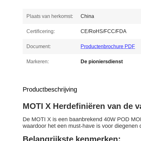
Plaats van herkomst:
China
Certificering:
CE/RoHS/FCC/FDA
Document:
Productenbrochure PDF
Markeren:
De pioniersdienst
Productbeschrijving
MOTI X Herdefiniëren van de v
De MOTI X is een baanbrekend 40W POD MOD-sys
waardoor het een must-have is voor diegenen d
Belangrijkste kenmerken: