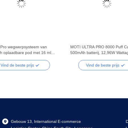
 Pro wegwerpsysteem van
MOTI ULTRA PRO 8000 Puff Cap
 oplaadbare pod met 16 ml
500mAh batterij, 12,96W Watta
it, dubbele 1,2Ω mesh spoelen,
Mesh Coil, 14mL E-liquid, 5% Ni
 uitgang en tot 12000 puffs
Vind de beste prijs
Vind de beste prijs
Gebouw 13, International E-commerce
D