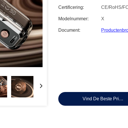
Certificering:
CE/RoHS/F
Modelnummer:
X
Document:
Productenbr
Vind De Beste Prijs