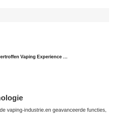
Onovertroffen Vaping Experience MOD
nologie
e vaping-industrie.en geavanceerde functies,