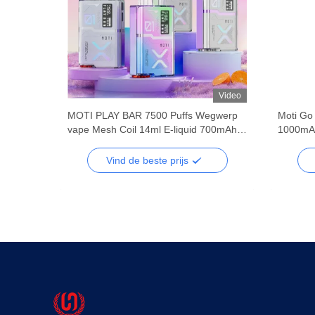
Video
Wegwerp
MOTI PLAY BAR 7500 Puffs Wegwerp
Moti Go
tof
vape Mesh Coil 14ml E-liquid 700mAh
1000mAh
h
5% Nicotine 12.96W Wattage mesh
capacite
1.0Ω Weerstand
12W/20W
Vind de beste prijs