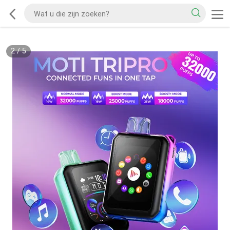
2
/
5