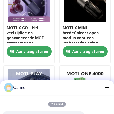
Over ons
MOTI X GO - Het
MOTI X MINI
Fabrieksreis
veelzijdige en
herdefinieert open
geavanceerde MOD-
modus voor een
systeem voor
verbeterde vaping-
Kwaliteitscontrole
aanpasbare
ervaring
Aanvraag sturen
Aanvraag sturen
vapingplezier
Contacteer ons
Vraag een offerte aan
Carmen
Vozol damp
7:29 PM
ELFBAR Vape