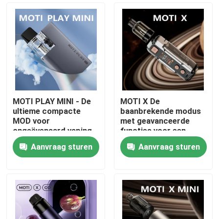
MOTI PLAY MINI - De
MOTI X De
ultieme compacte
baanbrekende modus
MOD voor
met geavanceerde
ongeëvenaard vaping
functies voor een
gemak en prestaties
ongeëvenaarde vaping
Aanvraag sturen
Aanvraag sturen
ervaring
Thuis
Producten
Videos