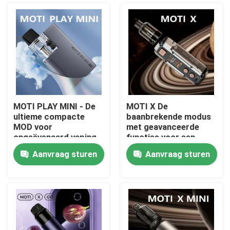
MOTI PLAY MINI - De
MOTI X De
ultieme compacte
baanbrekende modus
MOD voor
met geavanceerde
ongeëvenaard vaping
functies voor een
gemak en prestaties
ongeëvenaarde vaping
Aanvraag sturen
Aanvraag sturen
ervaring
Thuis
Producten
Videos