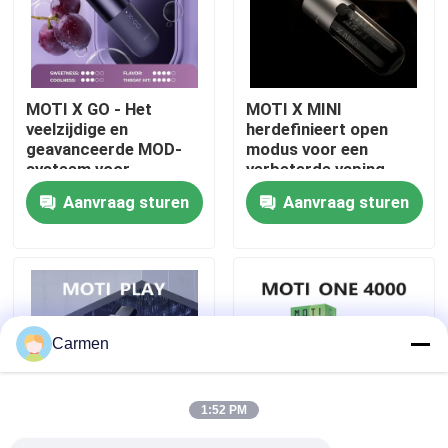
Over ons
MOTI X GO - Het
MOTI X MINI
Fabrieksreis
veelzijdige en
herdefinieert open
geavanceerde MOD-
modus voor een
systeem voor
verbeterde vaping-
Kwaliteitscontrole
aanpasbare
ervaring
Aanvraag sturen
Aanvraag sturen
vapingplezier
Contacteer ons
Vraag een offerte aan
Carmen
Vozol damp
1:52 PM
ELFBAR Vape