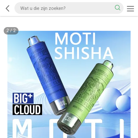
2
/
2