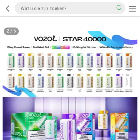
2
/
5