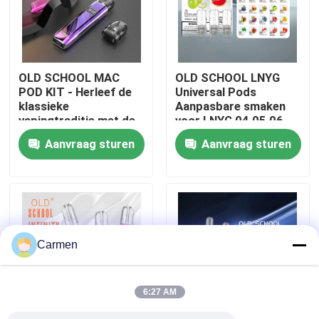
Over ons
OLD SCHOOL MAC
OLD SCHOOL LNYG
Fabrieksreis
POD KIT - Herleef de
Universal Pods
klassieke
Aanpasbare smaken
vapingtraditie met de
voor LNYG 04 05 06
Kwaliteitscontrole
moderne MAC POD,
Naadloze vaping-
Aanvraag sturen
Aanvraag sturen
ontworpen voor pure
ervaring
smaak en
Contacteer ons
gebruiksgemak
Vraag een offerte aan
Carmen
Vozol damp
6:27 AM
ELFBAR Vape