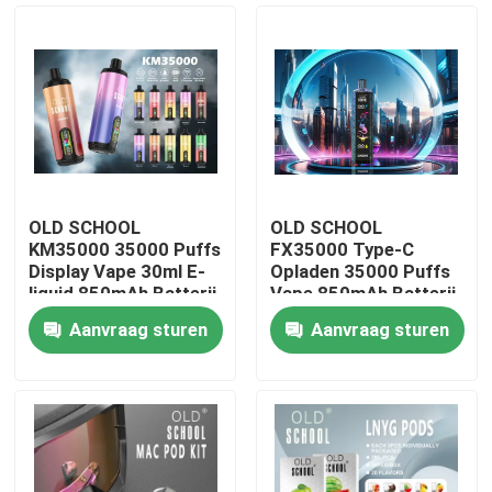
OLD SCHOOL
OLD SCHOOL
KM35000 35000 Puffs
FX35000 Type-C
Display Vape 30ml E-
Opladen 35000 Puffs
liquid 850mAh Batterij
Vape 850mAh Batterij
Dubbele Mesh Coil
Dubbele Mesh Coil
Aanvraag sturen
Aanvraag sturen
Verstelbare
Verstelbare
Thuis
Luchtstroom
Luchtstroom Smaak
10 Smaken
Producten
Videos