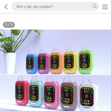
2
/
5