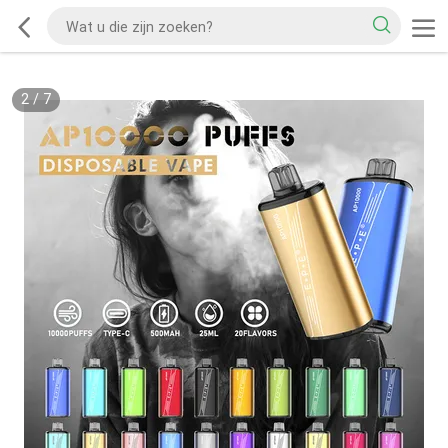
2
/
7