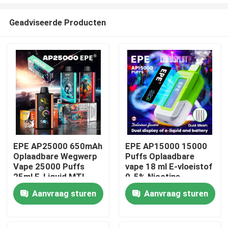
Geadviseerde Producten
EPE AP25000 650mAh
EPE AP15000 15000
Oplaadbare Wegwerp
Puffs Oplaadbare
Thuis
Vape 25000 Puffs
vape 18 ml E-vloeistof
25ml E-Liquid MTL
0-5% Nicotine
Vaping met
500mAh Batterij Dual
Producten
Aanvraag sturen
Aanvraag sturen
verstelbare
Mesh 20 smaken
luchtstroom
Videos