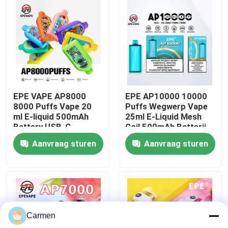
Over ons
Fabrieksreis
Kwaliteitscontrole
EPE VAPE AP8000
EPE AP10000 10000
8000 Puffs Vape 20
Puffs Wegwerp Vape
ml E-liquid 500mAh
25ml E-Liquid Mesh
Contacteer ons
Battery USB-C
Coil 500mAh Batterij
Charging Mesh Coil
Type-C Charging 20
Aanvraag sturen
Aanvraag sturen
0%-5% Nicotine
smaken
Niveaus 20
Vraag een offerte aan
Smaakopties
Vozol damp
Carmen
ELFBAR Vape