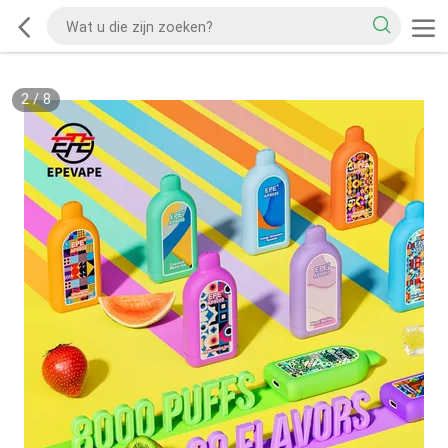
2
/
8