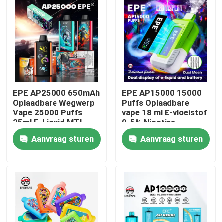
EPE AP25000 650mAh
EPE AP15000 15000
Oplaadbare Wegwerp
Puffs Oplaadbare
Vape 25000 Puffs
vape 18 ml E-vloeistof
25ml E-Liquid MTL
0-5% Nicotine
Vaping met
500mAh Batterij Dual
Aanvraag sturen
Aanvraag sturen
verstelbare
Mesh 20 smaken
luchtstroom
Thuis
Producten
Videos