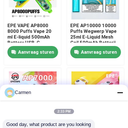
Over ons
EPE VAPE AP8000
EPE AP10000 10000
8000 Puffs Vape 20
Puffs Wegwerp Vape
Fabrieksreis
ml E-liquid 500mAh
25ml E-Liquid Mesh
Battery USB-C
Coil 500mAh Batterij
Charging Mesh Coil
Type-C Charging 20
Aanvraag sturen
Aanvraag sturen
Kwaliteitscontrole
0%-5% Nicotine
smaken
Niveaus 20
Smaakopties
Contacteer ons
Vraag een offerte aan
Carmen
Vozol damp
2:33 PM
Good day, what product are you looking 
ELFBAR Vape
EPE AP7000 7000
E-Liquid Capaciteit 19