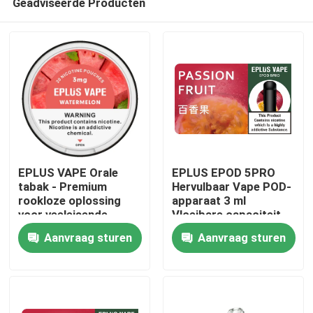
Geadviseerde Producten
EPLUS VAPE Orale
EPLUS EPOD 5PRO
tabak - Premium
Hervulbaar Vape POD-
rookloze oplossing
apparaat 3 ml
voor veeleisende
Vloeibare capaciteit
Thuis
professionals
20 mg/ml Nicotine
Aanvraag sturen
Aanvraag sturen
Producten
Videos