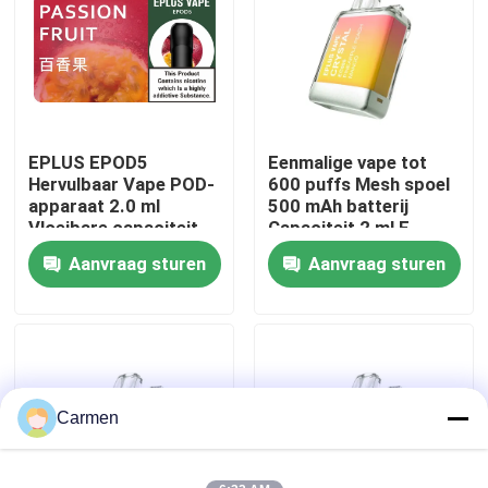
Over ons
Fabrieksreis
EPLUS EPOD5
Eenmalige vape tot
Hervulbaar Vape POD-
600 puffs Mesh spoel
Kwaliteitscontrole
apparaat 2.0 ml
500 mAh batterij
Vloeibare capaciteit
Capaciteit 2 ml E-
20 mg/ml Nicotine 21
vloeistof Ananas
Aanvraag sturen
Aanvraag sturen
Contacteer ons
smaakopties
Perzik Mango
Vraag een offerte aan
Vozol damp
Carmen
ELFBAR Vape