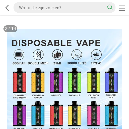
2
/
14