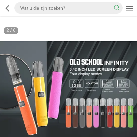
2
/
6