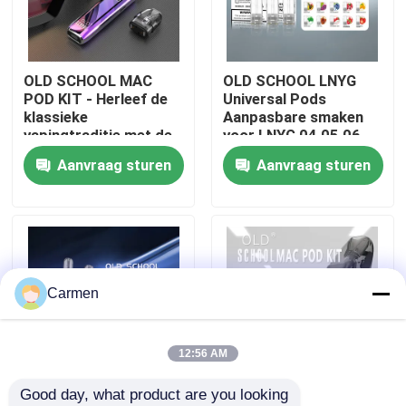
Over ons
OLD SCHOOL MAC
OLD SCHOOL LNYG
POD KIT - Herleef de
Universal Pods
Fabrieksreis
klassieke
Aanpasbare smaken
vapingtraditie met de
voor LNYG 04 05 06
moderne MAC POD,
Naadloze vaping-
Aanvraag sturen
Aanvraag sturen
Kwaliteitscontrole
ontworpen voor pure
ervaring
smaak en
gebruiksgemak
Contacteer ons
Vraag een offerte aan
Carmen
Vozol damp
12:56 AM
Good day, what product are you looking 
ELFBAR Vape
OLD SCHOOL LNYG 06
OLD SCHOOL MAC