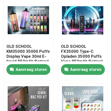
OLD SCHOOL
OLD SCHOOL
KM35000 35000 Puffs
FX35000 Type-C
Display Vape 30ml E-
Opladen 35000 Puffs
liquid 850mAh Batterij
Vape 850mAh Batterij
Dubbele Mesh Coil
Dubbele Mesh Coil
Aanvraag sturen
Aanvraag sturen
Verstelbare
Verstelbare
Luchtstroom
Luchtstroom Smaak
Thuis
10 Smaken
Producten
Videos