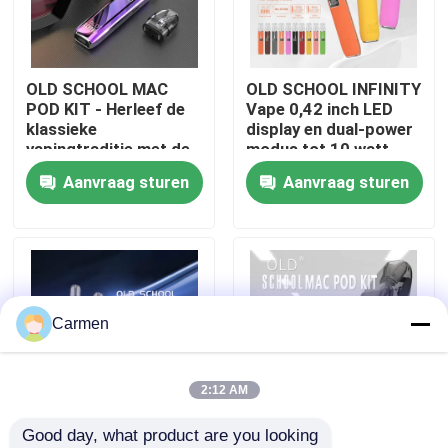
Over ons
OLD SCHOOL MAC
OLD SCHOOL INFINITY
POD KIT - Herleef de
Vape 0,42 inch LED
Fabrieksreis
klassieke
display en dual-power
vapingtraditie met de
modus tot 10 watt
moderne MAC POD,
Aanvraag sturen
Aanvraag sturen
Kwaliteitscontrole
ontworpen voor pure
smaak en
gebruiksgemak
Contacteer ons
Vraag een offerte aan
Carmen
Vozol damp
2:12 AM
Good day, what product are you looking 
ELFBAR Vape
OLD SCHOOL LNYG 06
OLD SCHOOL MAC