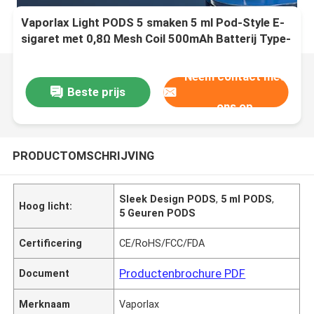
Vaporlax Light PODS 5 smaken 5 ml Pod-Style E-
sigaret met 0,8Ω Mesh Coil 500mAh Batterij Type-
C Opladen en Slank Ontwerp
Neem contact met
Beste prijs
ons op
PRODUCTOMSCHRIJVING
Sleek Design PODS
,
5 ml PODS
,
Hoog licht:
5 Geuren PODS
Certificering
CE/RoHS/FCC/FDA
Productenbrochure PDF
Document
Merknaam
Vaporlax