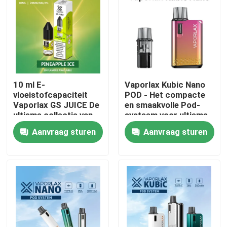
10 ml E-
Vaporlax Kubic Nano
vloeistofcapaciteit
POD - Het compacte
Vaporlax GS JUICE De
en smaakvolle Pod-
ultieme collectie van
systeem voor ultieme
20 verschillende
vaping-tevredenheid
Aanvraag sturen
Aanvraag sturen
smaken voor een rijke
vaping ervaring
Thuis
Producten
Videos