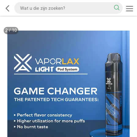
2
/
10