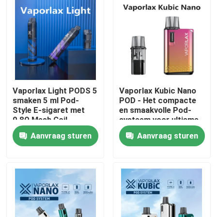
Vaporlax Light PODS 5
Vaporlax Kubic Nano
smaken 5 ml Pod-
POD - Het compacte
Style E-sigaret met
en smaakvolle Pod-
0,8Ω Mesh Coil
systeem voor ultieme
500mAh Batterij Type-
vaping-tevredenheid
Aanvraag sturen
Aanvraag sturen
C Opladen en Slank
Ontwerp
Thuis
Producten
Videos