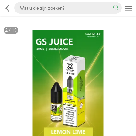
2
/
19