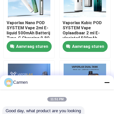
Over ons
Vaporlax Nano POD
Vaporlax Kubic POD
SYSTEM Vape 2ml E-
SYSTEM Vape
Fabrieksreis
liquid 500mAh Batterij
Oplaadbaar 2 ml E-
Type-C Charging 0.8Ω
vloeistof 500mAh
Mesh Coil Technologie
Batterijcapaciteit
Aanvraag sturen
Aanvraag sturen
Kwaliteitscontrole
Type-C-poort 0,8Ω
Mesh Coil
Contacteer ons
Vraag een offerte aan
Carmen
Vozol damp
11:51 PM
Good day, what product are you looking 
ELFBAR Vape
Vaporlax Light 5
Vaporlax DUAL TANK