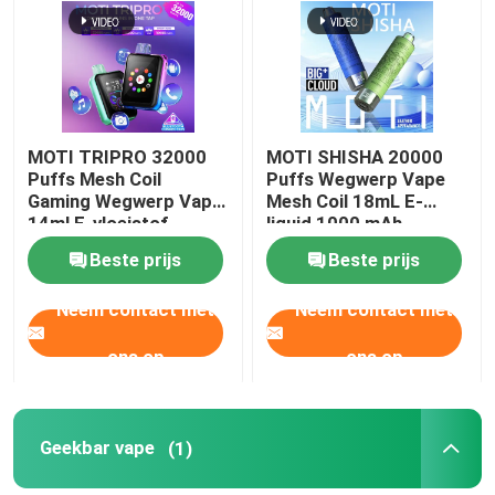
Over ons
Fabrieksreis
MOTI TRIPRO 32000
MOTI SHISHA 20000
Puffs Mesh Coil
Puffs Wegwerp Vape
Gaming Wegwerp Vape
Mesh Coil 18mL E-
Kwaliteitscontrole
14ml E-vloeistof
liquid 1000 mAh
650mAh 50mg Nicotine
20mg/mL Nicotine
Beste prijs
Beste prijs
Type-C
Contacteer ons
Neem contact met
Neem contact met
Vraag een offerte aan
ons op
ons op
Vozol damp
Geekbar vape
(1)
ELFBAR Vape