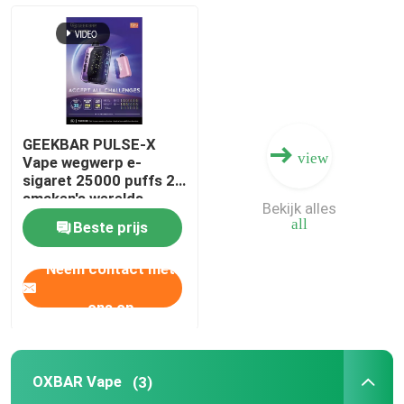
MOTI Dampen
Geekbar vape
GEEKBAR PULSE-X
view
OXBAR Vape
Vape wegwerp e-
sigaret 25000 puffs 20
smaken's werelds
Bekijk alles
eerste gebogen
Uwell Vape
all
Beste prijs
scherm
Neem contact met
PEAKBAR damp
ons op
Fumot Vape
OXBAR Vape
(3)
HQD VAPE