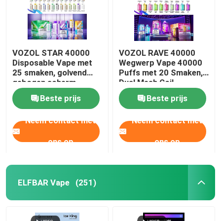
VOZOL STAR 40000
VOZOL RAVE 40000
Disposable Vape met
Wegwerp Vape 40000
25 smaken, golvend
Puffs met 20 Smaken,
gebogen scherm,
Dual Mesh Coil,
dubbele mesh coil,
1000mAh Oplaadbare
Beste prijs
Beste prijs
1000mAh oplaadbare
Batterij
batterij
Neem contact met
Neem contact met
ons op
ons op
ELFBAR Vape
(251)