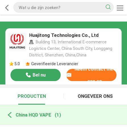
Huajitong Technologies Co., Ltd
Building 13, International E-commerce
Logistics Center, China South City, Longgang
District, Shenzhen, China,China
5.0
Geverifieerde Leverancier
Neem contact met
Bel nu
ons op
PRODUCTEN
ONGEVEER ONS
China HQD VAPE
(1)