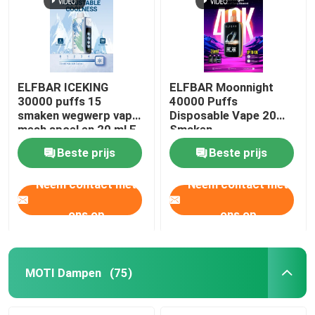
ELFBAR ICEKING
ELFBAR Moonnight
30000 puffs 15
40000 Puffs
smaken wegwerp vape
Disposable Vape 20
mesh spoel en 20 ml E-
Smaken
vloeistof capaciteit
Beste prijs
Beste prijs
Neem contact met
Neem contact met
ons op
ons op
Thuis
Producten
MOTI Dampen
(75)
Videos