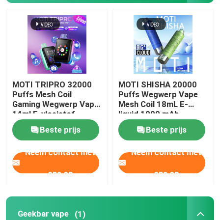
MOTI Dampen
Geekbar vape
MOTI TRIPRO 32000
MOTI SHISHA 20000
OXBAR Vape
Puffs Mesh Coil
Puffs Wegwerp Vape
Gaming Wegwerp Vape
Mesh Coil 18mL E-
14ml E-vloeistof
liquid 1000 mAh
Uwell Vape
650mAh 50mg Nicotine
20mg/mL Nicotine
Beste prijs
Beste prijs
Type-C
PEAKBAR damp
Neem contact met
Neem contact met
ons op
ons op
Fumot Vape
HQD VAPE
Geekbar vape
(1)