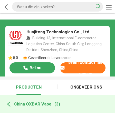
Huajitong Technologies Co., Ltd
Building 13, International E-commerce
Logistics Center, China South City, Longgang
District, Shenzhen, China,China
5.0
Geverifieerde Leverancier
Neem contact met
Bel nu
ons op
PRODUCTEN
ONGEVEER ONS
China OXBAR Vape
(3)