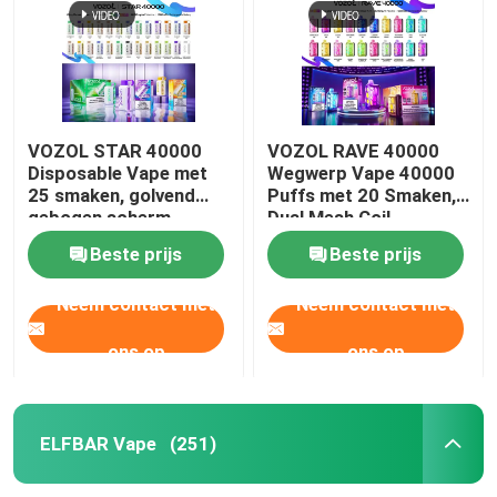
VOZOL STAR 40000
VOZOL RAVE 40000
Disposable Vape met
Wegwerp Vape 40000
25 smaken, golvend
Puffs met 20 Smaken,
gebogen scherm,
Dual Mesh Coil,
dubbele mesh coil,
1000mAh Oplaadbare
Beste prijs
Beste prijs
1000mAh oplaadbare
Batterij
batterij
Neem contact met
Neem contact met
Thuis
ons op
ons op
Producten
ELFBAR Vape
(251)
Videos