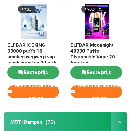
Over ons
Fabrieksreis
ELFBAR ICEKING
ELFBAR Moonnight
30000 puffs 15
40000 Puffs
Kwaliteitscontrole
smaken wegwerp vape
Disposable Vape 20
mesh spoel en 20 ml E-
Smaken
vloeistof capaciteit
Beste prijs
Beste prijs
Contacteer ons
Neem contact met
Neem contact met
Vraag een offerte aan
ons op
ons op
Vozol damp
MOTI Dampen
(75)
ELFBAR Vape