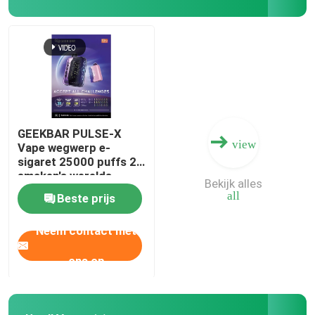
EPLUS Vape
Vape van de oude school
EPE-damp
GEEKBAR PULSE-X
view
Vape wegwerp e-
sigaret 25000 puffs 20
VAPORLAX Vape
smaken's werelds
Bekijk alles
eerste gebogen
all
Beste prijs
scherm
ENVA damp
Neem contact met
OKK VAPE
ons op