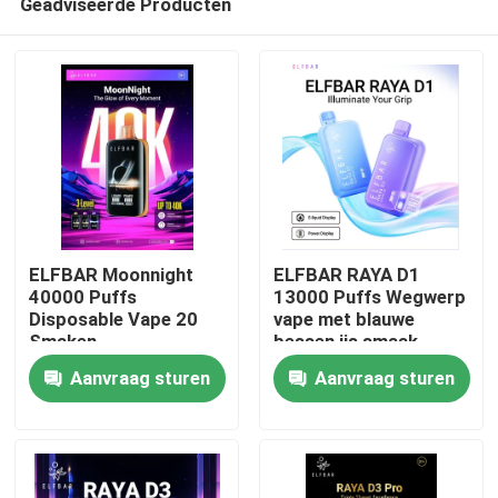
Geadviseerde Producten
ELFBAR Moonnight
ELFBAR RAYA D1
40000 Puffs
13000 Puffs Wegwerp
Disposable Vape 20
vape met blauwe
Smaken
bessen ijs smaak
Thuis
Aanvraag sturen
Aanvraag sturen
Producten
Videos