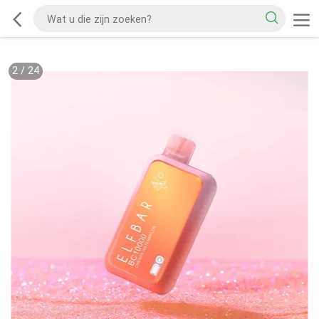
2
/
24