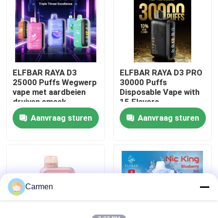
Over ons
Fabrieksreis
ELFBAR RAYA D3
ELFBAR RAYA D3 PRO
25000 Puffs Wegwerp
30000 Puffs
Kwaliteitscontrole
vape met aardbeien
Disposable Vape with
druiven smaak
15 Flavors
Aanvraag sturen
Aanvraag sturen
Contacteer ons
Vraag een offerte aan
Vozol damp
Carmen
ELFBAR Vape