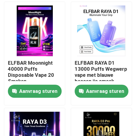
ELFBAR Moonnight
ELFBAR RAYA D1
40000 Puffs
13000 Puffs Wegwerp
Disposable Vape 20
vape met blauwe
Smaken
bessen ijs smaak
Aanvraag sturen
Aanvraag sturen
Thuis
Producten
Videos