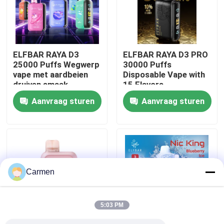
Over ons
ELFBAR RAYA D3
ELFBAR RAYA D3 PRO
Fabrieksreis
25000 Puffs Wegwerp
30000 Puffs
vape met aardbeien
Disposable Vape with
druiven smaak
15 Flavors
Kwaliteitscontrole
Aanvraag sturen
Aanvraag sturen
Contacteer ons
Vraag een offerte aan
Carmen
Vozol damp
5:03 PM
ELFBAR Vape