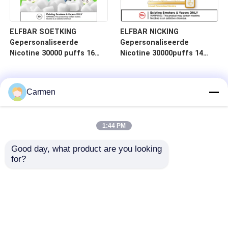
ELFBAR SOETKING
ELFBAR NICKING
Gepersonaliseerde
Gepersonaliseerde
Nicotine 30000 puffs 16
Nicotine 30000puffs 14
smaken Wegwerp Vape
smaken Wegwerp Vape
Mesh Coil Custard
Triple Mesh Coil Blauwe
Appelsmaak
bessen IJssmaak
Carmen
1:44 PM
Good day, what product are you looking 
for?
Thuis
Producten
Videos