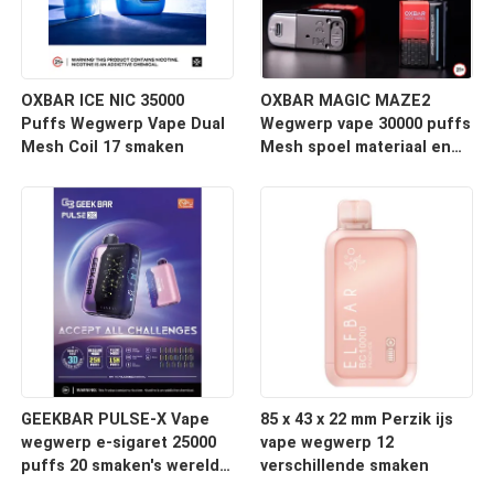
OXBAR ICE NIC 35000
OXBAR MAGIC MAZE2
Puffs Wegwerp Vape Dual
Wegwerp vape 30000 puffs
Mesh Coil 17 smaken
Mesh spoel materiaal en
20 smaken 90*53*23mm
Grootte
GEEKBAR PULSE-X Vape
85 x 43 x 22 mm Perzik ijs
wegwerp e-sigaret 25000
vape wegwerp 12
puffs 20 smaken's werelds
verschillende smaken
eerste gebogen scherm